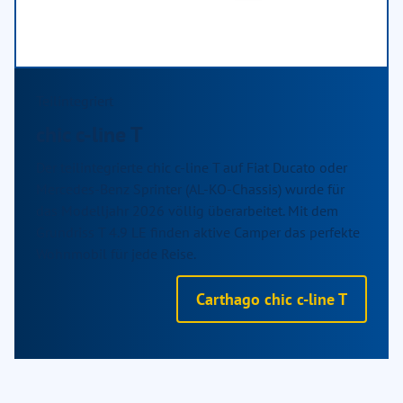
Teilintegriert
chic c-line T
Der teilintegrierte chic c-line T auf Fiat Ducato oder
Mercedes-Benz Sprinter (AL-KO-Chassis) wurde für
das Modelljahr 2026 völlig überarbeitet. Mit dem
Grundriss T 4.9 LE finden aktive Camper das perfekte
Wohnmobil für jede Reise.
Carthago chic c-line T