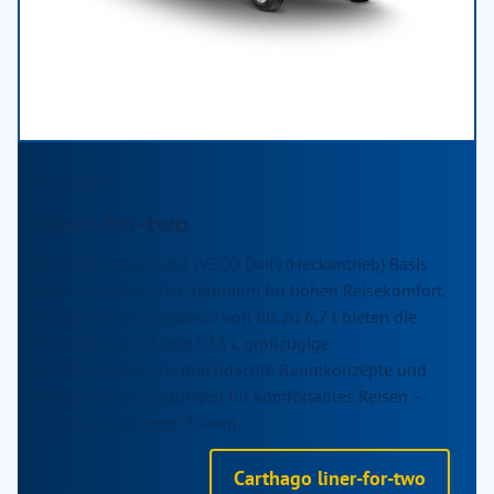
Integriert
liner-for-two
Ein Wohnmobil auf IVECO Daily (Heckantrieb) Basis
mit besonders viel Stauraum für hohen Reisekomfort.
Mit einer Gesamtmasse von bis zu 6,7 t bieten die
Grundrisse I 53 und I 53 L großzügige
Platzverhältnisse, durchdachte Raumkonzepte und
ideale Voraussetzungen für komfortables Reisen –
auch auf längeren Touren.
Carthago liner-for-two