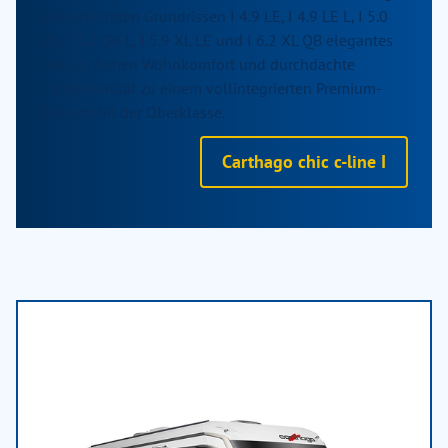
überarbeiteten Grundrissen I 4.9 LE, I 4.9 LE L, I 5.0
QB, I 5.0 QB L, I 5.9 XL LE und I 6.2 XL QB elegantes
Design, hohen Wohnkomfort und durchdachte
Funktionalität zu einem vollintegrierten Premium-
Reisemobil der Oberklasse.
Carthago chic c-line I