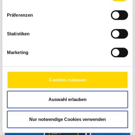
Fahrzeugbreite
227 cm
Fahrzeughöhe
295 cm
Präferenzen
Kilowatt
125 kW
Leistung in PS
170 PS
Statistiken
Schlafplätze
2
Marketing
Betten
Einzelbett
Techn. zul. Gesamtgewicht
4.500 kg
Cookies zulassen
Zum Fahrzeug
Auswahl erlauben
Nur notwendige Cookies verwenden