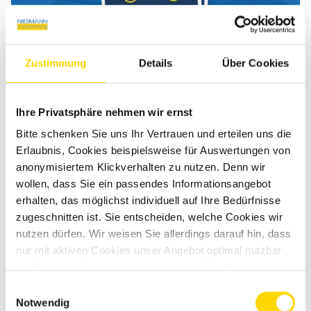
Zustimmung
Details
Über Cookies
Ihre Privatsphäre nehmen wir ernst
Bitte schenken Sie uns Ihr Vertrauen und erteilen uns die
Carthago c-tourer T 148 H
Erlaubnis, Cookies beispielsweise für Auswertungen von
anonymisiertem Klickverhalten zu nutzen. Denn wir
wollen, dass Sie ein passendes Informationsangebot
Gebrauchtfahrzeug
erhalten, das möglichst individuell auf Ihre Bedürfnisse
zugeschnitten ist. Sie entscheiden, welche Cookies wir
nutzen dürfen. Wir weisen Sie allerdings darauf hin, dass
Verfügbar ab: Sofort
nur mit aktiven Cookies unser Angebot optimal nutzbar
113.450 €
ist. Weitere Informationen entnehmen Sie bitte unseren
Datenschutzhinweisen
.
Einwilligungsauswahl
Fahrzeuglänge
762 cm
Notwendig