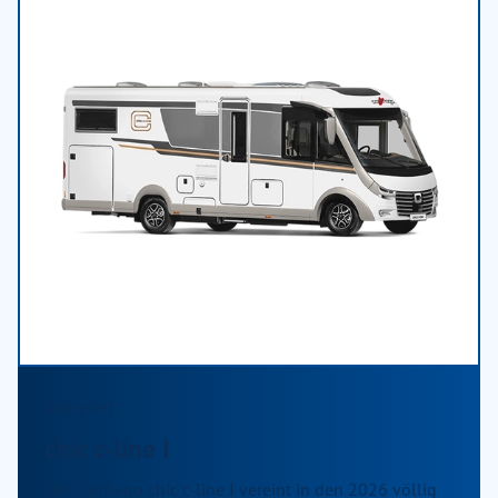
Integriert
chic c-line I
Der Carthago chic c-line I vereint in den 2026 völlig