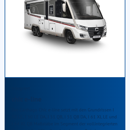
Integriert
chic e-line
Der Carthago Chic e-line setzt mit den Grundrissen I
50 LE, I 50 LE DA, I 51 QB, I 51 QB DA, I 61 XL LE und
I 64 XL QB Maßstäbe im Segment der vollintegrierten