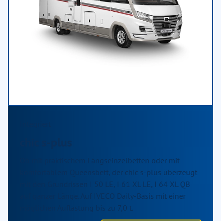
Integriert
chic s-plus
Ob mit praktischem Längseinzelbetten oder mit
komfortablem Queensbett, der chic s-plus überzeugt
mit den Grundrissen I 50 LE, I 61 XL LE, I 64 XL QB
auf ganzer Länge. Auf IVECO Daily-Basis mit einer
möglichen Auflastung bis zu 7,0 t.