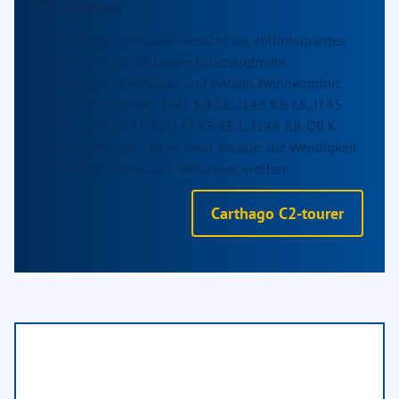
C2-tourer
Der Carthago C2-tourer besticht als vollintegriertes
Wohnmobil mit schlanker Fahrzeugbreite,
intelligentem Leichtbau und hohem Wohnkomfort.
Mit den Grundrissen I141 KB-LE, I143 KB-LE, I145
RB-LE, I147 RB-LE K, I147 KB-LE L, I148 RB-QB K
und I148 KB-QB L ist es ideal für alle, die Wendigkeit
mit Premium-Anspruch verbinden wollen.
Carthago C2-tourer