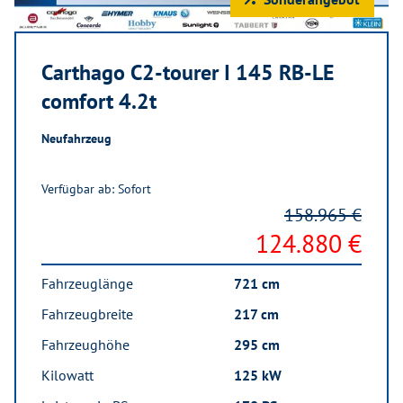
Carthago C2-tourer I 145 RB-LE
comfort 4.2t
Neufahrzeug
Verfügbar ab: Sofort
158.965 €
124.880 €
Fahrzeuglänge
721 cm
Fahrzeugbreite
217 cm
Fahrzeughöhe
295 cm
Kilowatt
125 kW