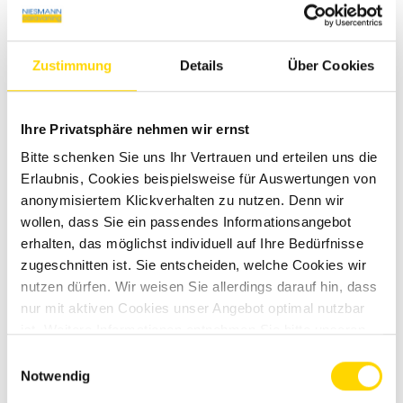
herausziehen lässt. Dadurch lässt sich das Fahrrad einfach
auf den Fahrradträger aufsetzen und befestigen. Die Be- und
Entladung der Fahrräder ist selbst mit PKW an Bord sicher,
Zustimmung
Details
Über Cookies
schadensfrei und komfortabel möglich.
Beratungstermin vereinbaren
Ihre Privatsphäre nehmen wir ernst
Bitte schenken Sie uns Ihr Vertrauen und erteilen uns die
Erlaubnis, Cookies beispielsweise für Auswertungen von
anonymisiertem Klickverhalten zu nutzen. Denn wir
wollen, dass Sie ein passendes Informationsangebot
erhalten, das möglichst individuell auf Ihre Bedürfnisse
zugeschnitten ist. Sie entscheiden, welche Cookies wir
nutzen dürfen. Wir weisen Sie allerdings darauf hin, dass
nur mit aktiven Cookies unser Angebot optimal nutzbar
ist. Weitere Informationen entnehmen Sie bitte unseren
Datenschutzhinweisen
.
Einwilligungsauswahl
Notwendig