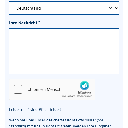
Kabelvorverlegung für Sat-
✓
✓
Anlagen
Ihre Nachricht
*
Küchen-
✓
✓
Multifunktionsrückwand
Markise 325 × 250 cm,
✓
–
anthrazit
Markise 375 × 250 cm,
–
✓
anthrazit
Markise 400 × 250 cm,
–
–
anthrazit
Felder mit * sind Pflichtfelder!
Wenn Sie über unser gesichertes Kontaktformular (SSL-
TÜV und Zulassungspapier
✓
✓
Standard) mit uns in Kontakt treten, werden Ihre Eingaben