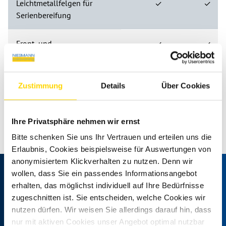
Leichtmetallfelgen für
✓
✓
Serienbereifung
Front- und
✓
✓
Seitenscheibenverdunklung
Leseleuchten im Fahrerhaus
✓
✓
Zustimmung
Details
Über Cookies
Radiovorbereitung inkl. 2
✓
✓
Ihre Privatsphäre nehmen wir ernst
Lautsprecher im Wohnraum
Bitte schenken Sie uns Ihr Vertrauen und erteilen uns die
Erlaubnis, Cookies beispielsweise für Auswertungen von
Media-Center 6,8"
✓
✓
anonymisiertem Klickverhalten zu nutzen. Denn wir
wollen, dass Sie ein passendes Informationsangebot
Technische Daten
Rückfahrkamera, inkl.
✓
✓
erhalten, das möglichst individuell auf Ihre Bedürfnisse
Verkabelung
zugeschnitten ist. Sie entscheiden, welche Cookies wir
nutzen dürfen. Wir weisen Sie allerdings darauf hin, dass
Weinsberg CaraBus EDITION [FIRE] 540 MQ
nur mit aktiven Cookies unser Angebot optimal nutzbar
Insektenschutztür
✓
✓