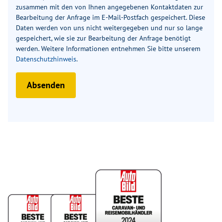
zusammen mit den von Ihnen angegebenen Kontaktdaten zur
Listenpreis bei Einzelbezug
65.105 €
66.924 €
Bearbeitung der Anfrage im E-Mail-Postfach gespeichert. Diese
Daten werden von uns nicht weitergegeben und nur so lange
gespeichert, wie sie zur Bearbeitung der Anfrage benötigt
Sonderpreis
56.790 €
58.490 €
werden. Weitere Informationen entnehmen Sie bitte unserem
Datenschutzhinweis
.
Ihr Sparvorteil*
8.315 €
8.434 €
Absenden