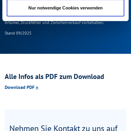
* Sparvorteil gegenüber Einzelbezug
Nur notwendige Cookies verwenden
Tisch ausdrehbar, einzeln
✓
✓
Alle Preise in €, inkl. 19 % MwSt. Abbildungen ähnlich. Änderungen,
(ohne Gästebett)
Irrtümer, Druckfehler und Zwischenverkauf vorbehalten.
Stand 09/2025
Matratzentopper
✓
✓
Küchenarbeitsplatte mit
✓
✓
abklappbarer Verlängerung
und 2 Taschenhaltern
Alle Infos als PDF zum Download
Klappbare Kleiderstange in
✓
✓
Download PDF
Nasszelle an Dach und
Kleiderhaken (2 Stück)
TRUMA iNet X
✓
✓
Heizungsbedienpanel
Nehmen Sie Kontakt zu uns auf