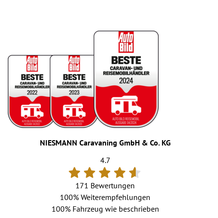
Markise 355 x 250 cm, weiß
✓
–
Markise 405 x 250 cm, weiß
–
✓
TÜV und Zulassungspapier
✓
✓
Listenpreis bei Einzelbezug
83.853 €
89.373 €
Sonderpreis
74.630 €
77.630 €
NIESMANN Caravaning GmbH & Co. KG
4.7
Ihr Sparvorteil*
9.223 €
11.743 €
171 Bewertungen
100%
Weiterempfehlungen
100%
Fahrzeug wie beschrieben