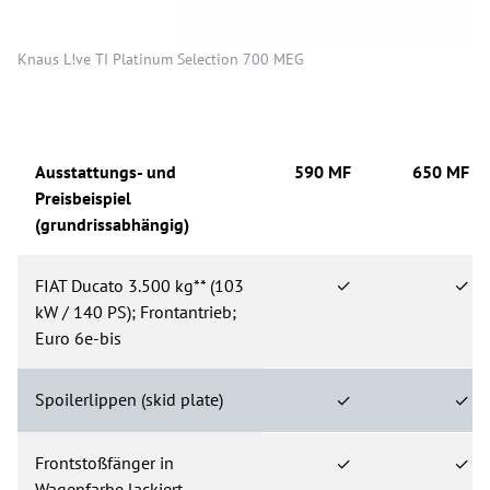
Knaus L!ve TI Platinum Selection 700 MEG
Ausstattungs- und
590 MF
650 MF
Preisbeispiel
(grundrissabhängig)
FIAT Ducato 3.500 kg** (103
✓
✓
kW / 140 PS); Frontantrieb;
Euro 6e-bis
Spoilerlippen (skid plate)
✓
✓
Frontstoßfänger in
✓
✓
Wagenfarbe lackiert