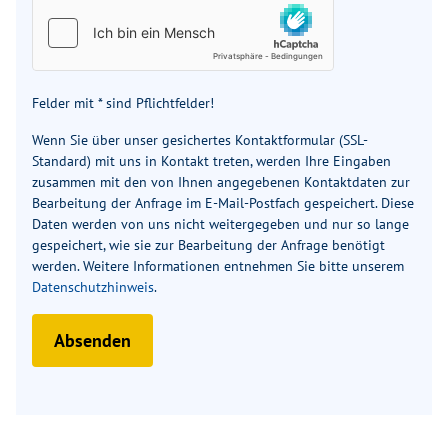
Sonderbeklebung
✓
✓
„PLATINUM SELECTION“
Felder mit * sind Pflichtfelder!
Polster: Vegane
✓
✓
Wenn Sie über unser gesichertes Kontaktformular (SSL-
Lederalternative "NATURAL
Standard) mit uns in Kontakt treten, werden Ihre Eingaben
STONE" "PLATINUM
zusammen mit den von Ihnen angegebenen Kontaktdaten zur
SELECTION"
Bearbeitung der Anfrage im E-Mail-Postfach gespeichert. Diese
Daten werden von uns nicht weitergegeben und nur so lange
gespeichert, wie sie zur Bearbeitung der Anfrage benötigt
Vorverkabelung für TV
✓
✓
werden. Weitere Informationen entnehmen Sie bitte unserem
(Wohnbereich)
Datenschutzhinweis
.
Garagentür 80 x 110 cm,
–
–
Absenden
links
Betterweiterung zur
–
–
Liegewiese