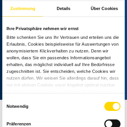
Zustimmung
Details
Über Cookies
KNAUS L!ve TI PLATINUM SELECTION 700 MEG
Front- und
✓
✓
Seitenscheibenverdunklung
* Sparvorteil gegenüber Einzelbezug
Ihre Privatsphäre nehmen wir ernst
Nebelscheinwerfer mit
** Bei dem angegebenen Gewicht handelt es sich um die technisch
✓
✓
Bitte schenken Sie uns Ihr Vertrauen und erteilen uns die
Abbiegelicht
zulässige Gesamtmasse. Weitere Zusatzoptionen sowie rechtliche
Erlaubnis, Cookies beispielsweise für Auswertungen von
und technische Hinweise zum Thema „Fahrzeuggewichte“ und
anonymisiertem Klickverhalten zu nutzen. Denn wir
weitere technische Daten finden Sie unter configurator.knaus.com.
Radiovorbereitung inkl. 2
✓
✓
wollen, dass Sie ein passendes Informationsangebot
Lautsprecher im Wohnraum
Alle Preise in €, inkl. 19 % MwSt. Abbildungen ähnlich. Änderungen,
erhalten, das möglichst individuell auf Ihre Bedürfnisse
Irrtümer, Druckfehler und Zwischenverkauf vorbehalten.
zugeschnitten ist. Sie entscheiden, welche Cookies wir
Media-Center 6,8"
✓
✓
nutzen dürfen. Wir weisen Sie allerdings darauf hin, dass
Stand 09/2025
nur mit aktiven Cookies unser Angebot optimal nutzbar
ist. Weitere Informationen entnehmen Sie bitte unseren
Rückfahrkamera, inkl.
✓
✓
Datenschutzhinweisen
.
Verkabelung
Einwilligungsauswahl
Notwendig
Insektenschutztür
✓
✓
Alle Infos als PDF zum Download
Präferenzen