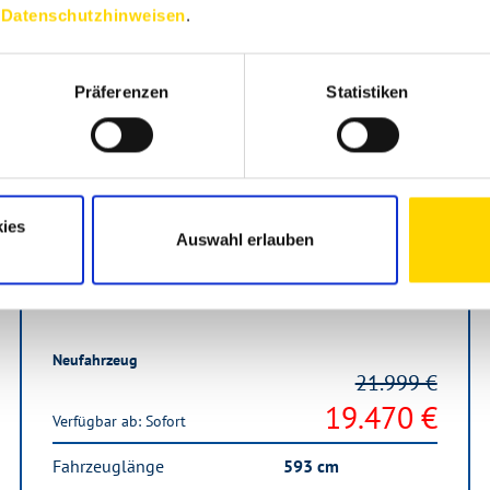
n
Datenschutzhinweisen
.
Präferenzen
Statistiken
Sonderangebot
ies
Auswahl erlauben
Weinsberg CaraCito 390 QD
Neufahrzeug
21.999 €
19.470 €
Verfügbar ab: Sofort
Fahrzeuglänge
593 cm