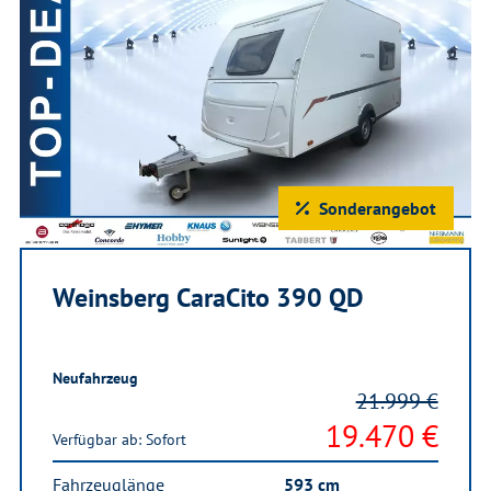
Sonderangebot
Weinsberg CaraCito 390 QD
Neufahrzeug
21.999 €
19.470 €
Verfügbar ab: Sofort
Fahrzeuglänge
593 cm