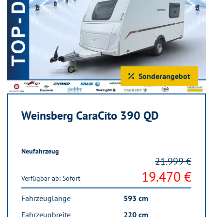
Sonderangebot
Weinsberg CaraCito 390 QD
Neufahrzeug
21.999 €
19.470 €
Verfügbar ab: Sofort
Fahrzeuglänge
593 cm
Fahrzeugbreite
220 cm