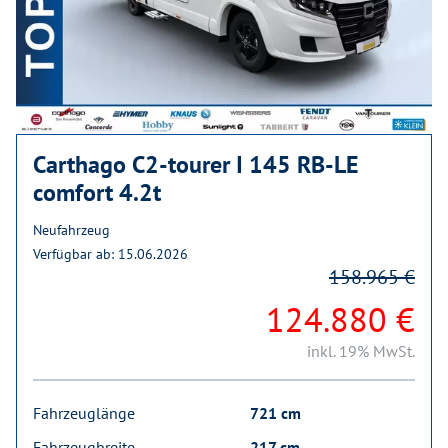
Carthago C2-tourer I 145 RB-LE
comfort 4.2t
Neufahrzeug
Verfügbar ab: 15.06.2026
158.965 €
124.880 €
inkl. 19% MwSt.
Fahrzeuglänge
721 cm
Fahrzeugbreite
217 cm