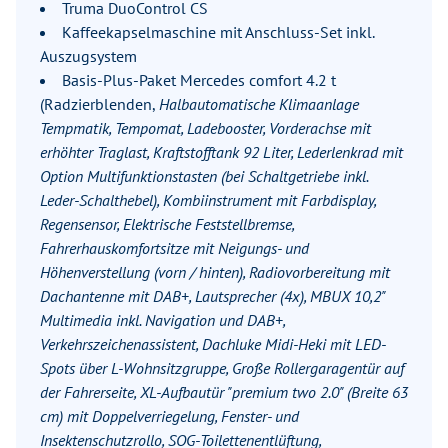
Truma DuoControl CS
Kaffeekapselmaschine mit Anschluss-Set inkl.
Auszugsystem
Basis-Plus-Paket Mercedes comfort 4.2 t
(Radzierblenden,
Halbautomatische Klimaanlage
Tempmatik, Tempomat, Ladebooster, Vorderachse mit
erhöhter Traglast, Kraftstofftank 92 Liter, Lederlenkrad mit
Option Multifunktionstasten (bei Schaltgetriebe inkl.
Leder-Schalthebel), Kombiinstrument mit Farbdisplay,
Regensensor, Elektrische Feststellbremse,
Fahrerhauskomfortsitze mit Neigungs- und
Höhenverstellung (vorn / hinten), Radiovorbereitung mit
Dachantenne mit DAB+, Lautsprecher (4x), MBUX 10,2"
Multimedia inkl. Navigation und DAB+,
Verkehrszeichenassistent, Dachluke Midi-Heki mit LED-
Spots über L-Wohnsitzgruppe, Große Rollergaragentür auf
der Fahrerseite, XL-Aufbautür "premium two 2.0" (Breite 63
cm) mit Doppelverriegelung, Fenster- und
Insektenschutzrollo, SOG-Toilettenentlüftung,