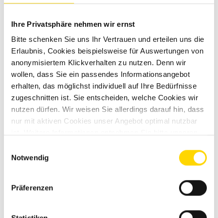
Ihre Privatsphäre nehmen wir ernst
Bitte schenken Sie uns Ihr Vertrauen und erteilen uns die
Erlaubnis, Cookies beispielsweise für Auswertungen von
anonymisiertem Klickverhalten zu nutzen. Denn wir
wollen, dass Sie ein passendes Informationsangebot
erhalten, das möglichst individuell auf Ihre Bedürfnisse
zugeschnitten ist. Sie entscheiden, welche Cookies wir
nutzen dürfen. Wir weisen Sie allerdings darauf hin, dass
Felder mit * sind Pflichtfelder!
nur mit aktiven Cookies unser Angebot optimal nutzbar
ist. Weitere Informationen entnehmen Sie bitte unseren
Wenn Sie über unser gesichertes Kontaktformular (SSL-
Datenschutzhinweisen
.
Einwilligungsauswahl
Standard) mit uns in Kontakt treten, werden Ihre Eingaben
Notwendig
zusammen mit den von Ihnen angegebenen Kontaktdaten
zur Bearbeitung der Anfrage im E-Mail-Postfach gespeichert.
Diese Daten werden von uns nicht weitergegeben und nur
Präferenzen
so lange gespeichert, wie sie zur Bearbeitung der Anfrage
benötigt werden. Weitere Informationen entnehmen Sie
bitte unserem
Datenschutzhinweis
.
Statistiken