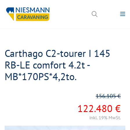
Carthago C2-tourer I 145
RB-LE comfort 4.2t -
MB*170PS*4,2to.
156.105 €
122.480 €
inkl. 19% MwSt.