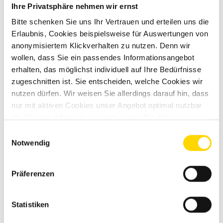
Kraftstoff
Diesel
Ihre Privatsphäre nehmen wir ernst
Bitte schenken Sie uns Ihr Vertrauen und erteilen uns die
Erlaubnis, Cookies beispielsweise für Auswertungen von
Getriebe
Automatik
anonymisiertem Klickverhalten zu nutzen. Denn wir
wollen, dass Sie ein passendes Informationsangebot
Schadstoffnorm
Euro 6e
erhalten, das möglichst individuell auf Ihre Bedürfnisse
zugeschnitten ist. Sie entscheiden, welche Cookies wir
Umweltplakette
grün
nutzen dürfen. Wir weisen Sie allerdings darauf hin, dass
nur mit aktiven Cookies unser Angebot optimal nutzbar
ist. Weitere Informationen entnehmen Sie bitte unseren
Datenschutzhinweisen
.
Einwilligungsauswahl
Notwendig
Grundriss
Präferenzen
Tag
Statistiken