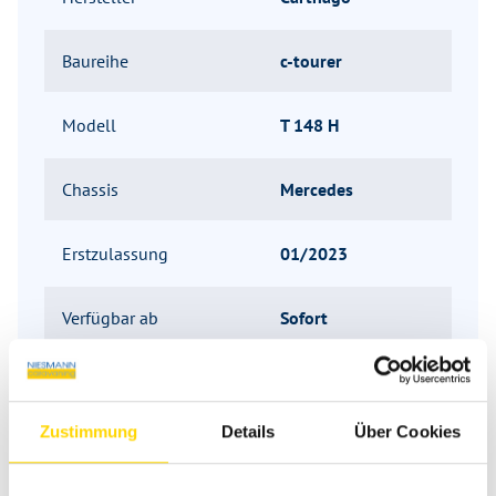
Baureihe
c-tourer
Modell
T 148 H
Chassis
Mercedes
Erstzulassung
01/2023
Verfügbar ab
Sofort
Kilometerstand
8.300 km
Zustimmung
Details
Über Cookies
Aufbauart
Teilintegriert