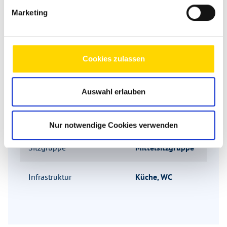
Marketing
Grundrissbeschreibung
Cookies zulassen
Schlafplätze
2
Auswahl erlauben
Anzahl der Sitze mit Gurt
4
Nur notwendige Cookies verwenden
Sitzgruppe
Mittelsitzgruppe
Infrastruktur
Küche, WC