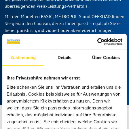
überzeugenden Preis-Leistungs-Verhältnis.
Mit den Modellen BASIC, METROPOLIS und OFFROAD finden
Sie genau den Caravan, der zu Ihnen passt – egal, ob Sie es
lieber puristisch, individuell oder abenteuerlich mögen.
Entdecken Sie im Camping-Center Klein in Plaidt, welcher
T@B Ihr perfekter Reisebegleiter ist.
Zustimmung
Details
Über Cookies
BASIC
METROPOLIS
Ihre Privatsphäre nehmen wir ernst
OFFROAD
Bitte schenken Sie uns Ihr Vertrauen und erteilen uns die
Erlaubnis, Cookies beispielsweise für Auswertungen von
anonymisiertem Klickverhalten zu nutzen. Denn wir
wollen, dass Sie ein passendes Informationsangebot
erhalten, das möglichst individuell auf Ihre Bedürfnisse
zugeschnitten ist. Sie entscheiden, welche Cookies wir
Ihr T@B-Wohnwagenhändler im
nutzen dürfen. Wir weisen Sie allerdings darauf hin, dass