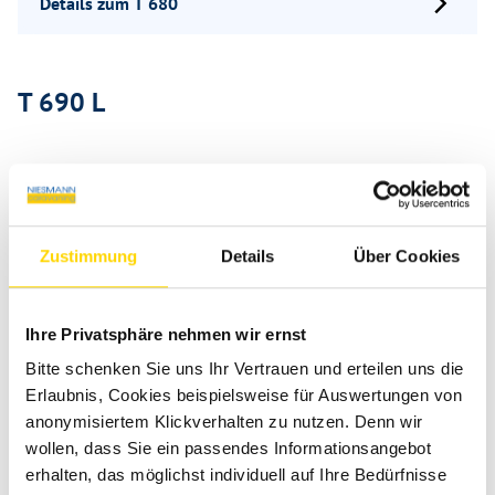
Details zum T 680
T 690 L
Zustimmung
Details
Über Cookies
Ihre Privatsphäre nehmen wir ernst
Bitte schenken Sie uns Ihr Vertrauen und erteilen uns die
Erlaubnis, Cookies beispielsweise für Auswertungen von
Besonders geräumig für bis zu 5 Personen
anonymisiertem Klickverhalten zu nutzen. Denn wir
wollen, dass Sie ein passendes Informationsangebot
Details zum T 690 L
erhalten, das möglichst individuell auf Ihre Bedürfnisse