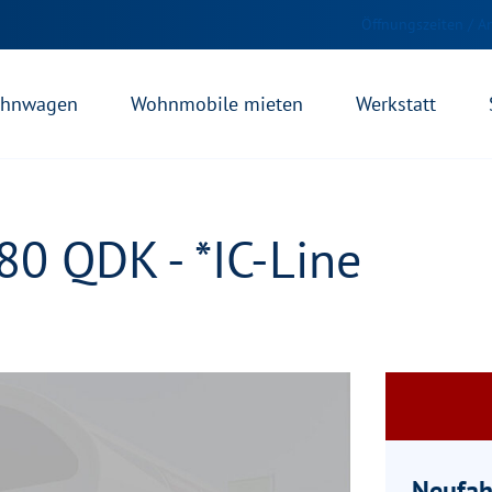
Öffnungszeiten / A
hnwagen
Wohnmobile mieten
Werkstatt
0 QDK - *IC-Line
Neufah