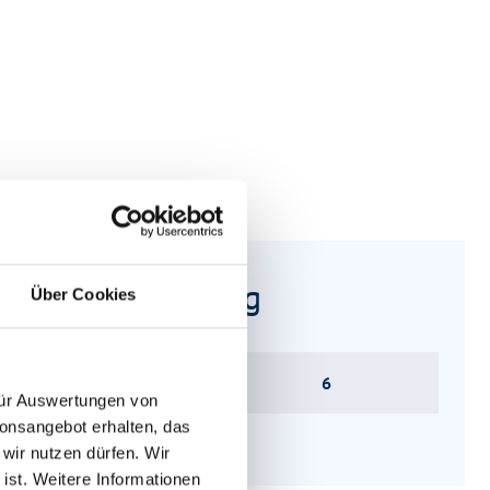
drissbeschreibung
Über Cookies
ätze
6
 für Auswertungen von
ionsangebot erhalten, das
 wir nutzen dürfen. Wir
 ist. Weitere Informationen