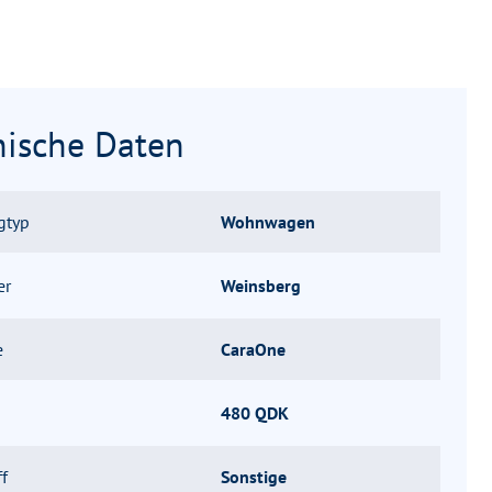
nische Daten
gtyp
Wohnwagen
er
Weinsberg
e
CaraOne
480 QDK
ff
Sonstige