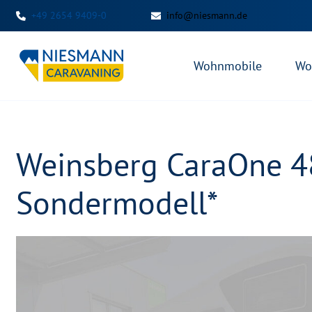
+49 2654 9409-0
info@niesmann.de
Wohnmobile
Wo
Weinsberg CaraOne 48
Sondermodell*