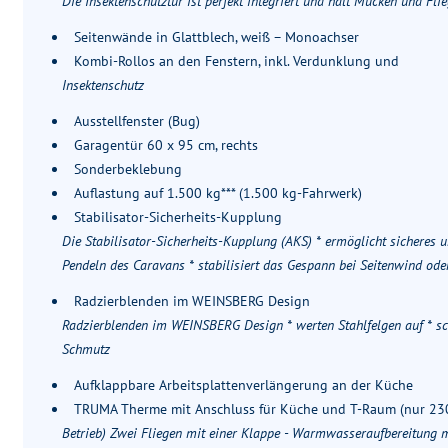
Die Insektenschutztür ist perfekt integriert und hält Mücken und Fli
Seitenwände in Glattblech, weiß – Monoachser
Kombi-Rollos an den Fenstern, inkl. Verdunklung und
Insektenschutz
Ausstellfenster (Bug)
Garagentür 60 x 95 cm, rechts
Sonderbeklebung
Auflastung auf 1.500 kg*** (1.500 kg-Fahrwerk)
Stabilisator-Sicherheits-Kupplung
Die Stabilisator-Sicherheits-Kupplung (AKS) * ermöglicht sicheres 
Pendeln des Caravans * stabilisiert das Gespann bei Seitenwind od
Radzierblenden im WEINSBERG Design
Radzierblenden im WEINSBERG Design * werten Stahlfelgen auf * s
Schmutz
Aufklappbare Arbeitsplattenverlängerung an der Küche
TRUMA Therme mit Anschluss für Küche und T-Raum (nur 23
Betrieb) Zwei Fliegen mit einer Klappe - Warmwasseraufbereitung m