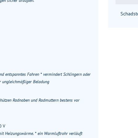
egen sicher draußen.
Schadst
und entspanntes Fahren * vermindert Schlingern oder
er ungleichmäßiger Beladung
chützen Radnaben und Radmuttern bestens vor
0 V
it Heizungswärme. * ein Warmluftrohr verläuft