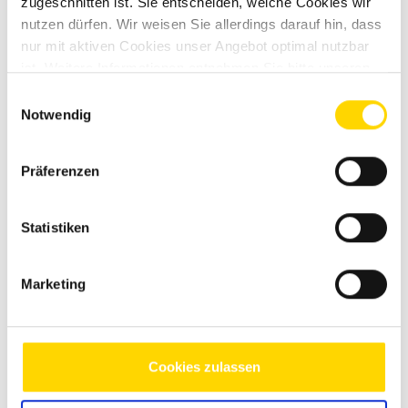
zugeschnitten ist. Sie entscheiden, welche Cookies wir
Felder mit * sind Pflichtfelder!
nutzen dürfen. Wir weisen Sie allerdings darauf hin, dass
Wenn Sie über unser gesichertes Kontaktformular (SSL-
nur mit aktiven Cookies unser Angebot optimal nutzbar
Standard) mit uns in Kontakt treten, werden Ihre Eingaben
ist. Weitere Informationen entnehmen Sie bitte unseren
zusammen mit den von Ihnen angegebenen Kontaktdaten
Datenschutzhinweisen
.
Einwilligungsauswahl
zur Bearbeitung der Anfrage im E-Mail-Postfach gespeichert.
Notwendig
Diese Daten werden von uns nicht weitergegeben und nur
so lange gespeichert, wie sie zur Bearbeitung der Anfrage
benötigt werden. Weitere Informationen entnehmen Sie
Präferenzen
bitte unserem
Datenschutzhinweis
.
Nachricht senden
Statistiken
Marketing
Ähnliche Fahrzeuge
Cookies zulassen