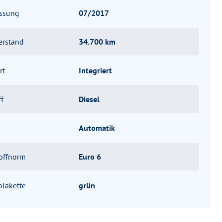
assung
07/2017
erstand
34.700 km
rt
Integriert
ff
Diesel
Automatik
offnorm
Euro 6
lakette
grün