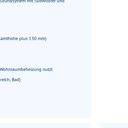
, Soundsystem mit Subwoofer und
esamthöhe plus 130 mm)
r Wohnraumbeheizung nutzt
eich, Bad)