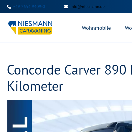
+49 2654 9409-0
info@niesmann.de
Wohnmobile
Wo
Concorde Carver 890 
Kilometer