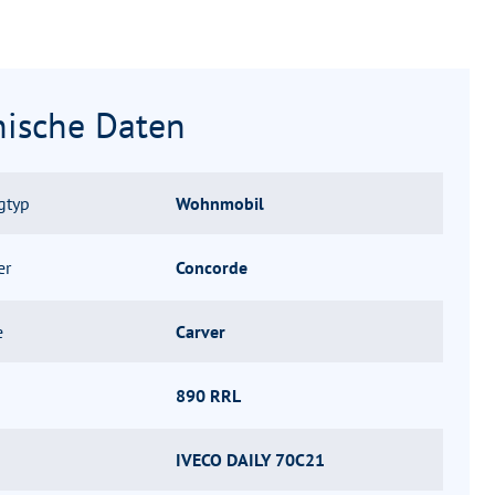
nische Daten
gtyp
Wohnmobil
er
Concorde
e
Carver
890 RRL
IVECO DAILY 70C21