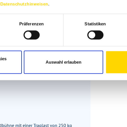
n
Datenschutzhinweisen
.
da“
Präferenzen
Statistiken
Personen-Zulassung)
)
mtisch. Spülbecken nahtlos eingeformt.
Glasabdeckung und Glasboden. Farbe:
ies
Auswahl erlauben
dbühne mit einer Traglast von 250 kg