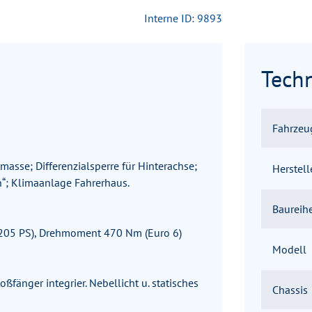
Interne ID: 9893
Tech
Fahrzeu
asse; Differenzialsperre für Hinterachse;
Herstell
“; Klimaanlage Fahrerhaus.
Baureih
 (205 PS), Drehmoment 470 Nm (Euro 6)
Modell
ßfänger integrier. Nebellicht u. statisches
Chassis