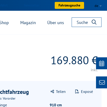
nfahrt
Newsletter
Fahrzeugsuche
de
Suche
Shop
Magazin
Über uns
169.880 €
inkl.
chtfahrzeug
Teilen
Exposé
b: Vororder
änge
910 cm