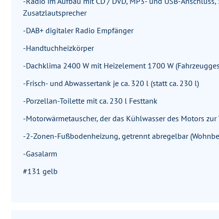
-Radio im Aufbau mit CD / DVD, MP3- und USB-Anschluss
Zusatzlautsprecher
-DAB+ digitaler Radio Empfänger
-Handtuchheizkörper
-Dachklima 2400 W mit Heizelement 1700 W (Fahrzeugg
-Frisch- und Abwassertank je ca. 320 l (statt ca. 230 l)
-Porzellan-Toilette mit ca. 230 l Festtank
-Motorwärmetauscher, der das Kühlwasser des Motors zu
-2-Zonen-Fußbodenheizung, getrennt abregelbar (Wohnber
-Gasalarm
#131 gelb