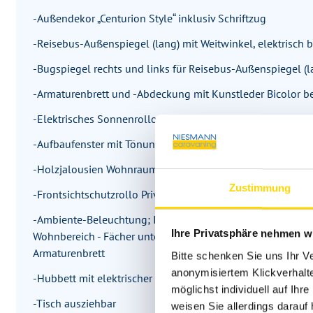
-Außendekor „Centurion Style“ inklusiv Schriftzug
-Reisebus-Außenspiegel (lang) mit Weitwinkel, elektrisch 
-Bugspiegel rechts und links für Reisebus-Außenspiegel (l
-Armaturenbrett und -Abdeckung mit Kunstleder Bicolor 
-Elektrisches Sonnenrollo im Fahrerhaus für Frontbereich
-Aufbaufenster mit Tönung in privacy black
-Holzjalousien Wohnraum
Zustimmung
-Frontsichtschutzrollo Privacy (variabler Sichtschutz von 
-Ambiente-Beleuchtung; Indirekte Beleuchtung mit LED-Li
Ihre Privatsphäre nehmen wi
Wohnbereich - Fächer unter den Dachstauschränken Wohnb
Armaturenbrett
Bitte schenken Sie uns Ihr V
anonymisiertem Klickverhalte
-Hubbett mit elektrischer Betätigung, mit Unterfederung, 
möglichst individuell auf Ihr
-Tisch ausziehbar
weisen Sie allerdings darauf 