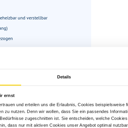
beheizbar und verstellbar
ang)
bezogen
Details
unten nach oben)
chtband für: - Deckenbaldachin
r ernst
ereich - Küchenunterschrank -
ertrauen und erteilen uns die Erlaubnis, Cookies beispielsweise
n zu nutzen. Denn wir wollen, dass Sie ein passendes Informat
anstelle Frontoberschränke
e Bedürfnisse zugeschnitten ist. Sie entscheiden, welche Cookies
hin, dass nur mit aktiven Cookies unser Angebot optimal nutzbar