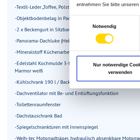
entnehmen Sie bitte unsere
-Textil-Leder „Toffee, Polsterung mit Schaum-Optik „Redon
-Objektbodenbelag in Parkett-Optik
Einwilligungsauswahl
Notwendig
-2 x Beckengurt in Sitzbank gegen Fahrtrichtung (inkl. 4-
-Panorama-Dachluke (Heki 3) anstatt Midi-Heki (Wohnraum
-Mineralstoff Küchenarbeitsplatte für Küche und Wohnrau
-Edelstahl Kochmulde 3-flammig mit Automatikzündung, 
Nur notwendige Cook
Marmor weiß
verwenden
-Kühlschrank 190 l / Backofenkombination mit Grill
-Dachventilator mit Be- und Entlüftungsfunktion
-Toilettenraumfenster
-Dachstauschrank Bad
-Spiegelschranktüren mit Innenspiegel
-Weih-tec Motorradträger, hydraulisch absenkbare Motorra