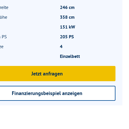
eite
246 cm
höhe
358 cm
151 kW
n PS
205 PS
ze
4
Einzelbett
Jetzt anfragen
Finanzierungsbeispiel anzeigen