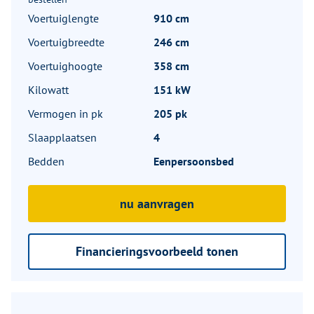
Voertuiglengte
910 cm
Voertuigbreedte
246 cm
Voertuighoogte
358 cm
Kilowatt
151 kW
Vermogen in pk
205 pk
Slaapplaatsen
4
Bedden
Eenpersoonsbed
nu aanvragen
Financieringsvoorbeeld tonen