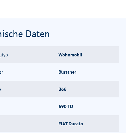
nische Daten
gtyp
Wohnmobil
er
Bürstner
e
B66
690 TD
FIAT Ducato