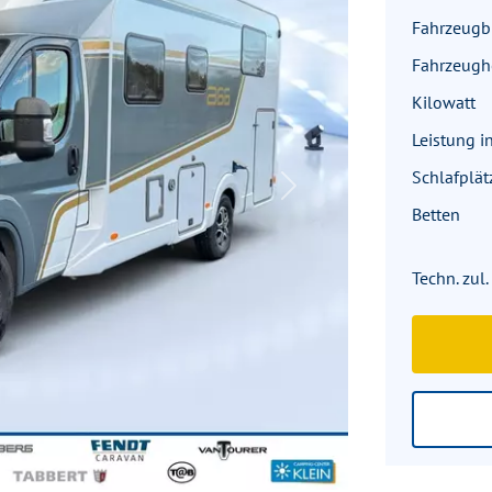
Fahrzeugbr
Fahrzeug
Kilowatt
Leistung i
Schlafplät
Next
Betten
Techn. zul