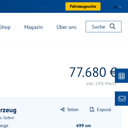
nfahrt
Newsletter
Fahrzeugsuche
de
Suche
Shop
Magazin
Über uns
77.680 €
inkl. 19% MwSt.
rzeug
Teilen
Exposé
b: Sofort
änge
699 cm