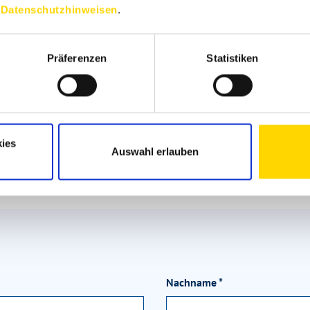
n
Datenschutzhinweisen
.
Deniz Efe
Kundenberaterin
Präferenzen
Statistiken
Markenexpertin für Bürstner
+49 2654 9409-54
deniz.efe@niesmann.de
ies
Auswahl erlauben
Nachname
*