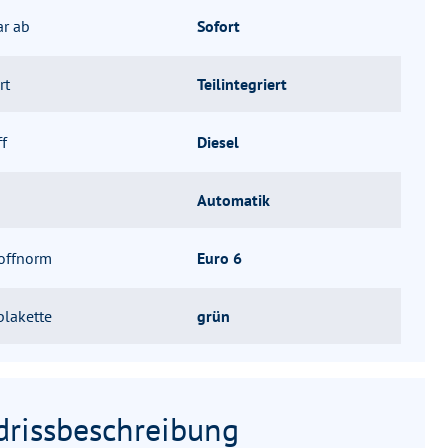
ar ab
Sofort
rt
Teilintegriert
ff
Diesel
Automatik
offnorm
Euro 6
lakette
grün
drissbeschreibung