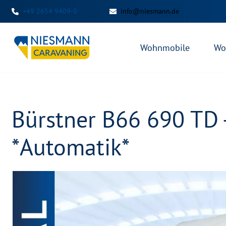
+49 2654 9409-0
info@niesmann.de
Wohnmobile
Wo
Bürstner B66 690 TD 
*Automatik*