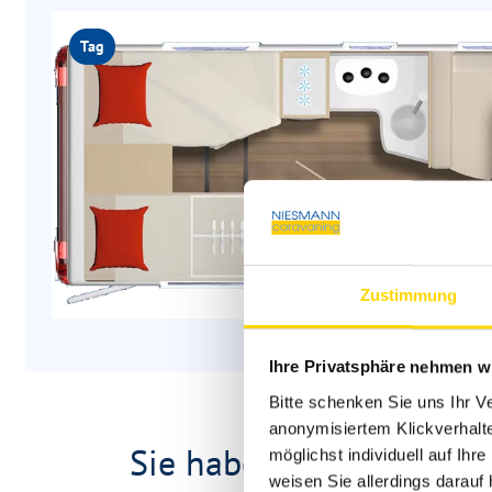
Tag
Zustimmung
Ihre Privatsphäre nehmen wi
Bitte schenken Sie uns Ihr V
anonymisiertem Klickverhalte
Sie haben Fragen zu de
möglichst individuell auf Ihr
weisen Sie allerdings darauf 