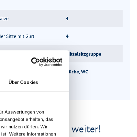
ätze
4
er Sitze mit Gurt
4
ppe
Mittelsitzgruppe
uktur
Küche, WC
Über Cookies
 für Auswertungen von
ionsangebot erhalten, das
fen Ihnen gerne weiter!
 wir nutzen dürfen. Wir
 ist. Weitere Informationen