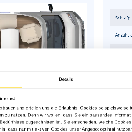
Schlafpl
Anzahl d
Sitzgru
Infrastr
Details
r ernst
ertrauen und erteilen uns die Erlaubnis, Cookies beispielsweise
n zu nutzen. Denn wir wollen, dass Sie ein passendes Informat
n Bürstner Wohnmobilen? Wir hel
e Bedürfnisse zugeschnitten ist. Sie entscheiden, welche Cookies
hin, dass nur mit aktiven Cookies unser Angebot optimal nutzbar