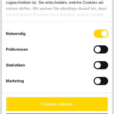
zugeschnitten ist. Sie entscheiden, welche Cookies wir
nutzen dürfen. Wir weisen Sie allerdings darauf hin, dass
nur mit aktiven Cookies unser Angebot optimal nutzbar
ist. Weitere Informationen entnehmen Sie bitte unseren
Datenschutzhinweisen
.
Einwilligungsauswahl
Notwendig
Präferenzen
Statistiken
Marketing
Bürstner B66 690 TD
Neufahrzeug
Cookies zulassen
Verfügbar ab: 06.12.2025