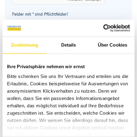
Felder mit * sind Pflichtfelder!
Wenn Sie über unser gesichertes Kontaktformular (SSL-
Standard) mit uns in Kontakt treten, werden Ihre Eingaben
zusammen mit den von Ihnen angegebenen Kontaktdaten
zur Bearbeitung der Anfrage im E-Mail-Postfach gespeichert.
Zustimmung
Details
Über Cookies
Diese Daten werden von uns nicht weitergegeben und nur
so lange gespeichert, wie sie zur Bearbeitung der Anfrage
benötigt werden. Weitere Informationen entnehmen Sie
Ihre Privatsphäre nehmen wir ernst
bitte unserem
Datenschutzhinweis
.
Bitte schenken Sie uns Ihr Vertrauen und erteilen uns die
Erlaubnis, Cookies beispielsweise für Auswertungen von
Nachricht senden
anonymisiertem Klickverhalten zu nutzen. Denn wir
wollen, dass Sie ein passendes Informationsangebot
erhalten, das möglichst individuell auf Ihre Bedürfnisse
zugeschnitten ist. Sie entscheiden, welche Cookies wir
nutzen dürfen. Wir weisen Sie allerdings darauf hin, dass
Ähnliche Fahrzeuge
nur mit aktiven Cookies unser Angebot optimal nutzbar
ist. Weitere Informationen entnehmen Sie bitte unseren