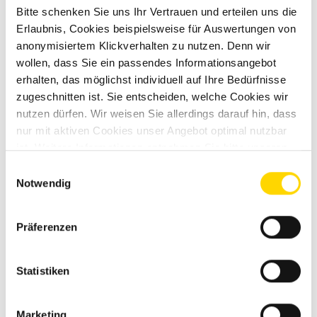
Bitte schenken Sie uns Ihr Vertrauen und erteilen uns die
Erlaubnis, Cookies beispielsweise für Auswertungen von
anonymisiertem Klickverhalten zu nutzen. Denn wir
wollen, dass Sie ein passendes Informationsangebot
erhalten, das möglichst individuell auf Ihre Bedürfnisse
zugeschnitten ist. Sie entscheiden, welche Cookies wir
nutzen dürfen. Wir weisen Sie allerdings darauf hin, dass
nur mit aktiven Cookies unser Angebot optimal nutzbar
ist. Weitere Informationen entnehmen Sie bitte unseren
Datenschutzhinweisen
.
Einwilligungsauswahl
Notwendig
Foto Berg Ehrenburg von oben
Präferenzen
Statistiken
Marketing