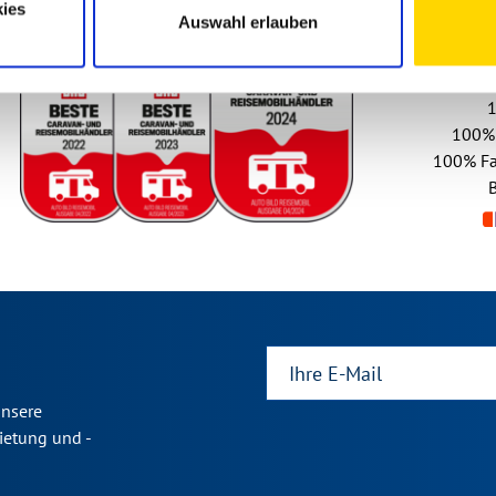
NIESMANN 
ies
Auswahl erlauben
100%
100%
Fa
B
unsere
ietung und -