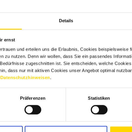
ächen und lassen sich dennoch
r abgespült, kann man diese
hafte Nutzung, zum Beispiel
Details
m fest verkleben. Damit können
n. Lässt man hier ein paar
 mehr.
r ernst
Wer schon einmal in einem
ertrauen und erteilen uns die Erlaubnis, Cookies beispielsweise
 mehr, als klappernde
n zu nutzen. Denn wir wollen, dass Sie ein passendes Informat
lagloch schnell zu einer
e Bedürfnisse zugeschnitten ist. Sie entscheiden, welche Cookies
her so seine Techniken
hin, dass nur mit aktiven Cookies unser Angebot optimal nutzbar
schen den Töpfen, Servietten
n
Datenschutzhinweisen
.
 regelmäßig eine Lücke im
gt.
Präferenzen
Statistiken