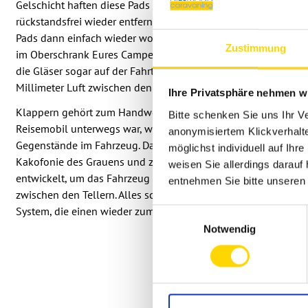
Gelschicht haften diese Pads auf nahezu allen glatten Oberfl
rückstandsfrei wieder entfernen. Kurz unter fließenden Wasse
Pads dann einfach wieder woanders verwenden. Für die dauer
Zustimmung
im Oberschrank Eures Campers, gibt es auch Metallleisten zu
die Gläser sogar auf der Fahrt sicher über Kopf befestigt werde
Millimeter Luft zwischen den Gläsern, klappert wirklich nichts
Ihre Privatsphäre nehmen wi
Klappern gehört zum Handwerk. Aber bitte nicht zum Reisen. 
Bitte schenken Sie uns Ihr V
Reisemobil unterwegs war, weiß, wovon ich rede. Nichts nervt
anonymisiertem Klickverhalte
Gegenstände im Fahrzeug. Da mutiert jedes noch so kleine Sch
möglichst individuell auf Ihr
Kakofonie des Grauens und zehrt an den Nerven. Jeder hat da
weisen Sie allerdings darauf 
entwickelt, um das Fahrzeug zu „entklappern“. Handtücher zwi
entnehmen Sie bitte unsere
zwischen den Tellern. Alles schön und gut. Jedoch findet sich
System, die einen wieder zum Anhalten und nachbessern zwin
Einwilligungsauswahl
Notwendig