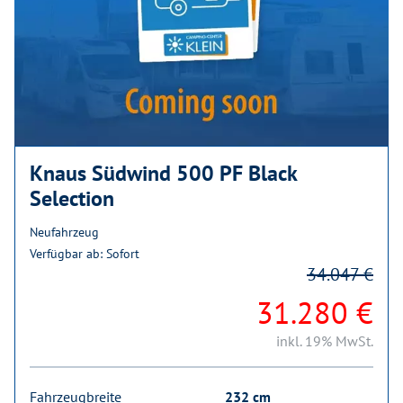
Knaus Südwind 500 PF Black
Selection
Neufahrzeug
Verfügbar ab: Sofort
34.047 €
31.280 €
inkl. 19% MwSt.
Fahrzeugbreite
232 cm