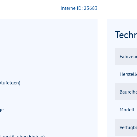
Interne ID: 23683
Tech
Fahrzeu
Herstell
Alufelgen)
Baureih
ge
Modell
Verfügb
tagekit, ohne Einbau)