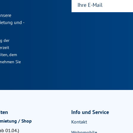
unsere
ietung und -
ng der
rzeit
eiten, dem
tnehmen Sie
iten
Info und Service
rmietung / Shop
Kontakt
b 01.04.)
Wohnmobile