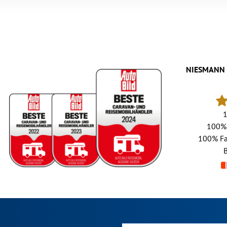
NIESMANN 
100%
100%
Fa
B