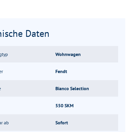
nische Daten
gtyp
Wohnwagen
er
Fendt
e
Bianco Selection
550 SKM
ar ab
Sofort