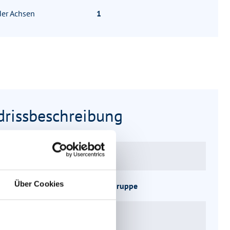
der Achsen
1
drissbeschreibung
ätze
5
Über Cookies
ppe
Mittelsitzgruppe
uktur
Küche, WC