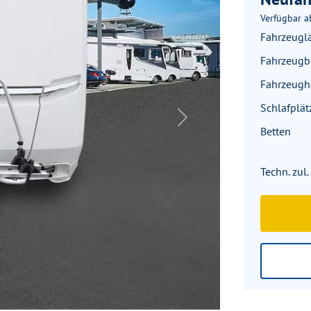
Verfügbar a
Fahrzeugl
Fahrzeugbr
Fahrzeug
Schlafplät
Next
Betten
Techn. zul