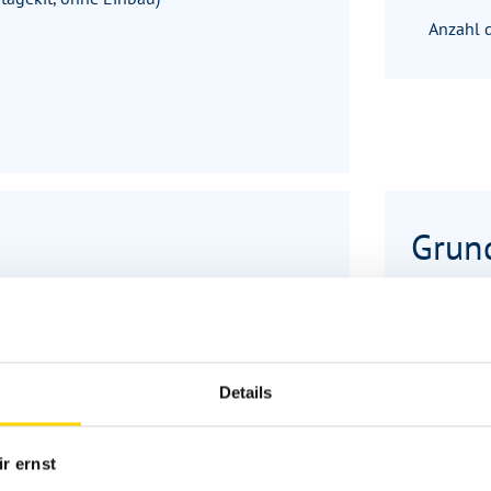
Anzahl 
Grun
Schlafpl
Details
Sitzgru
Infrastr
r ernst