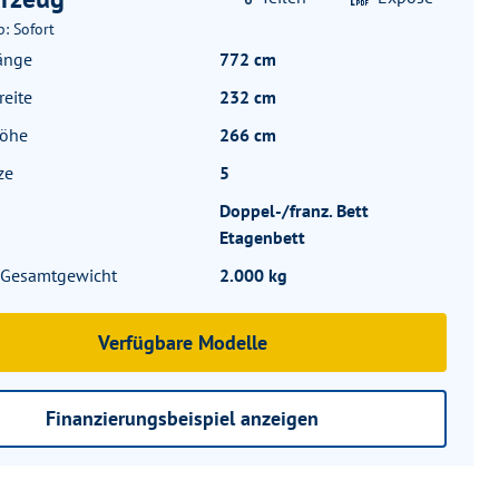
b: Sofort
änge
772 cm
eite
232 cm
höhe
266 cm
ze
5
Doppel-/franz. Bett
Etagenbett
. Gesamtgewicht
2.000 kg
Verfügbare Modelle
Finanzierungsbeispiel anzeigen