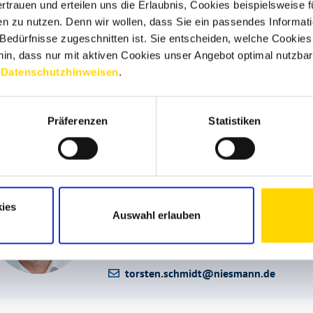
ertrauen und erteilen uns die Erlaubnis, Cookies beispielsweise
n zu nutzen. Denn wir wollen, dass Sie ein passendes Informat
e Bedürfnisse zugeschnitten ist. Sie entscheiden, welche Cookies
hin, dass nur mit aktiven Cookies unser Angebot optimal nutzbar
n
Datenschutzhinweisen
.
Präferenzen
Statistiken
 den Fendt Caravans? Wir helfen
Torsten Schmidt
Kundenberater
ies
Auswahl erlauben
Markenexperte für Hobby und Fendt
+49 2654 9409-47
torsten.schmidt@niesmann.de