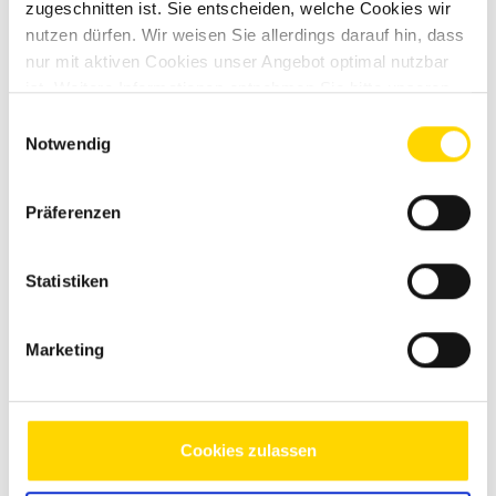
Grundrissbeschreibung
zugeschnitten ist. Sie entscheiden, welche Cookies wir
nutzen dürfen. Wir weisen Sie allerdings darauf hin, dass
nur mit aktiven Cookies unser Angebot optimal nutzbar
ist. Weitere Informationen entnehmen Sie bitte unseren
Schlafplätze
2
Datenschutzhinweisen
.
Einwilligungsauswahl
Notwendig
Anzahl der Sitze mit Gurt
2
Präferenzen
Sitzgruppe
Mittelsitzgruppe
Statistiken
Infrastruktur
Küche, WC
Marketing
Cookies zulassen
Ähnliche Fahrzeuge