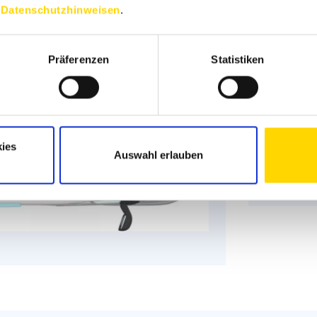
Grun
n
Datenschutzhinweisen
.
Schlafpl
Präferenzen
Statistiken
Sitzgru
Infrastr
ies
Auswahl erlauben