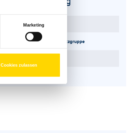
drissbeschreibung
ätze
3
Marketing
ppe
Face-to-Face Sitzgruppe
uktur
Küche, WC
Cookies zulassen