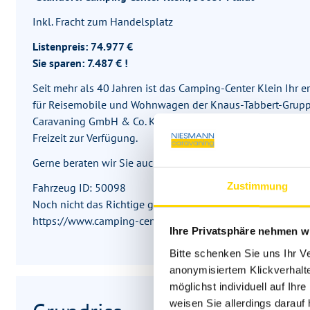
Inkl. Fracht zum Handelsplatz
Listenpreis: 74.977 €
Sie sparen: 7.487 € !
Seit mehr als 40 Jahren ist das Camping-Center Klein Ihr e
für Reisemobile und Wohnwagen der Knaus-Tabbert-Gruppe
Caravaning GmbH & Co. KG, stehen Ihnen über 100 Exper
Freizeit zur Verfügung.
Gerne beraten wir Sie auch zu Ihren individuellen Finanzi
Zustimmung
Fahrzeug ID: 50098
Noch nicht das Richtige gesehen? Weitere Wohnmobile find
https://www.camping-center.de und https://www.niesman
Ihre Privatsphäre nehmen wi
Bitte schenken Sie uns Ihr V
anonymisiertem Klickverhalte
möglichst individuell auf Ihr
weisen Sie allerdings darauf 