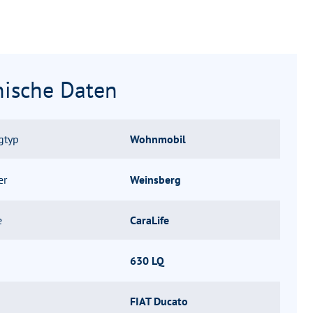
nische Daten
gtyp
Wohnmobil
er
Weinsberg
e
CaraLife
630 LQ
FIAT Ducato