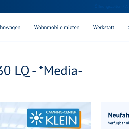
Öffnungszeiten / A
hnwagen
Wohnmobile mieten
Werkstatt
30 LQ - *Media-
Neufah
Verfügbar a