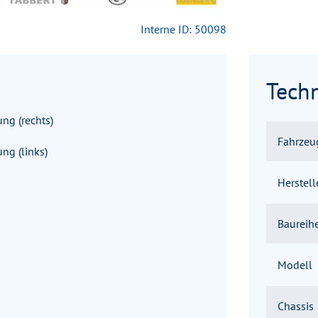
Interne ID: 50098
Tech
ng (rechts)
Fahrzeu
ng (links)
Herstell
Baureih
Modell
Chassis