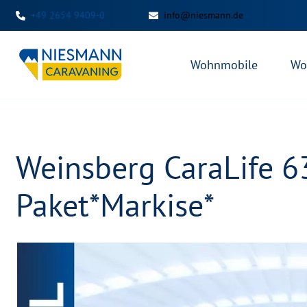
+49 2654 9409-0
info@niesmann.de
Wohnmobile
Wo
Weinsberg CaraLife 6
Paket*Markise*