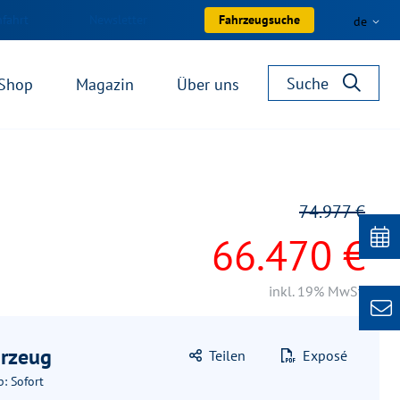
nfahrt
Newsletter
Fahrzeugsuche
de
Suche
Shop
Magazin
Über uns
74.977 €
66.470 €
inkl. 19% MwSt.
rzeug
Teilen
Exposé
b: Sofort