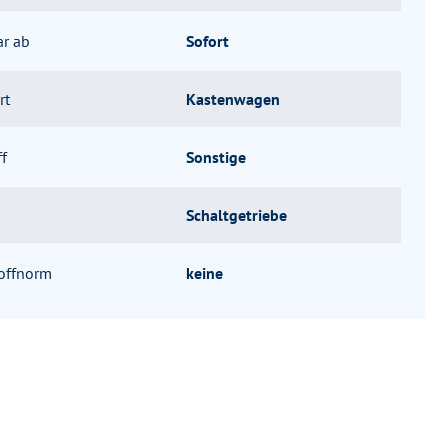
ar ab
Sofort
rt
Kastenwagen
ff
Sonstige
Schaltgetriebe
offnorm
keine