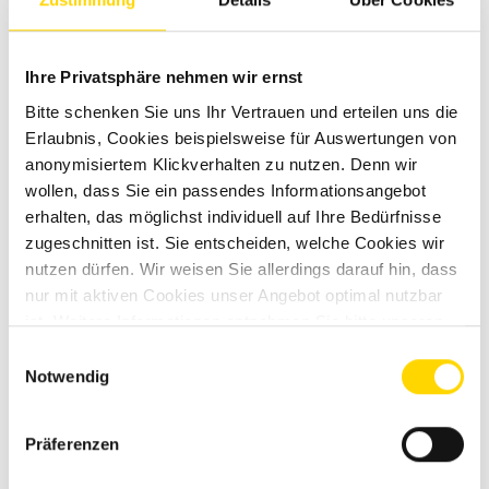
Torsten Schmidt
Ihre Privatsphäre nehmen wir ernst
Kundenberater
Bitte schenken Sie uns Ihr Vertrauen und erteilen uns die
Erlaubnis, Cookies beispielsweise für Auswertungen von
Markenexperte für Hobby und Fendt
anonymisiertem Klickverhalten zu nutzen. Denn wir
wollen, dass Sie ein passendes Informationsangebot
+49 2654 9409-47
erhalten, das möglichst individuell auf Ihre Bedürfnisse
torsten.schmidt@niesmann.de
zugeschnitten ist. Sie entscheiden, welche Cookies wir
nutzen dürfen. Wir weisen Sie allerdings darauf hin, dass
nur mit aktiven Cookies unser Angebot optimal nutzbar
ist. Weitere Informationen entnehmen Sie bitte unseren
Datenschutzhinweisen
.
Einwilligungsauswahl
Notwendig
Präferenzen