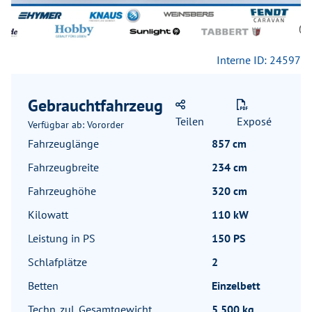
Interne ID: 24597
Gebrauchtfahrzeug
Teilen
Exposé
Verfügbar ab: Vororder
Fahrzeuglänge
857 cm
Fahrzeugbreite
234 cm
Fahrzeughöhe
320 cm
Kilowatt
110 kW
Leistung in PS
150 PS
Schlafplätze
2
Betten
Einzelbett
Techn. zul. Gesamtgewicht
5.500 kg