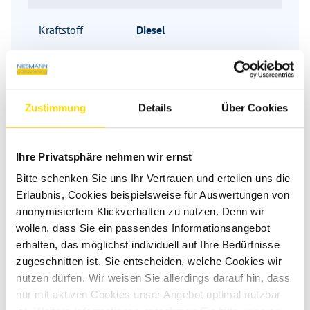
Kraftstoff
Diesel
Getriebe
Automatik
Zustimmung
Details
Über Cookies
Antriebsart
Allradantrieb
Schadstoffnorm
Euro 6
Ihre Privatsphäre nehmen wir ernst
Bitte schenken Sie uns Ihr Vertrauen und erteilen uns die
Umweltplakette
grün
Erlaubnis, Cookies beispielsweise für Auswertungen von
anonymisiertem Klickverhalten zu nutzen. Denn wir
wollen, dass Sie ein passendes Informationsangebot
erhalten, das möglichst individuell auf Ihre Bedürfnisse
Grundriss
zugeschnitten ist. Sie entscheiden, welche Cookies wir
nutzen dürfen. Wir weisen Sie allerdings darauf hin, dass
nur mit aktiven Cookies unser Angebot optimal nutzbar
Tag