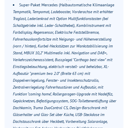
Super-Paket Mercedes (Halbautomatische Klimaanlage
Tempmatik, Tempomat, Ladebooster, Vorderachse mit erhöhter
Traglast, Lederlenkrad mit Option Multifunktionstasten (bei
Schaltgetriebe inkl. Leder-Schalthebel), Kombiinstrument mit
Farbdisplay, Regensensor, Elektrische Feststellbremse,
Fahrerhauskomfortsitze mit Neigungs- und Höhenverstellung
(vorn / hinten), Kurbel-Heckstützen zur Wankstabilisierung im
Stand, MBUX 10,2" Multimedia inkl. Navigation und DAB+,
Verkehrszeichenassistent, Busspiegel "Carthago best view" mit
Einstiegsbeleuchtung, elektrisch verstell- und beheizbar, XL-
Aufbautür "premium two 2.0" (Breite 63 cm) mit
Doppelverriegelung, Fenster- und Insektenschutzrollo,
Zentralverriegelung Fahrerhaustüren und Aufbautür, mit
Funktion "coming home", Rollergaragen-Upgrade mit Nadelfilz,
Gepäcknetzen, Befestigungssystem, SOG-Toilettenentlüftung über
Dachkamin, Truma DuoControl CS, Design-Barschrank mit
Gläserhalter und Glas-Set über Küche, USB-Steckdose im
Dachstauschrank über Heckbett, Vorbereitung Solaranlage,