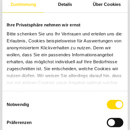
Zustimmung
Details
Über Cookies
Nachricht
*
Ihre Privatsphäre nehmen wir ernst
Bitte schenken Sie uns Ihr Vertrauen und erteilen uns die
Erlaubnis, Cookies beispielsweise für Auswertungen von
anonymisiertem Klickverhalten zu nutzen. Denn wir
wollen, dass Sie ein passendes Informationsangebot
erhalten, das möglichst individuell auf Ihre Bedürfnisse
zugeschnitten ist. Sie entscheiden, welche Cookies wir
nutzen dürfen. Wir weisen Sie allerdings darauf hin, dass
nur mit aktiven Cookies unser Angebot optimal nutzbar
ist. Weitere Informationen entnehmen Sie bitte unseren
Felder mit * sind Pflichtfelder!
Datenschutzhinweisen
.
Einwilligungsauswahl
Wenn Sie über unser gesichertes Kontaktformular (SSL-
Notwendig
Standard) mit uns in Kontakt treten, werden Ihre Eingaben
zusammen mit den von Ihnen angegebenen Kontaktdaten
zur Bearbeitung der Anfrage im E-Mail-Postfach gespeichert.
Präferenzen
Diese Daten werden von uns nicht weitergegeben und nur