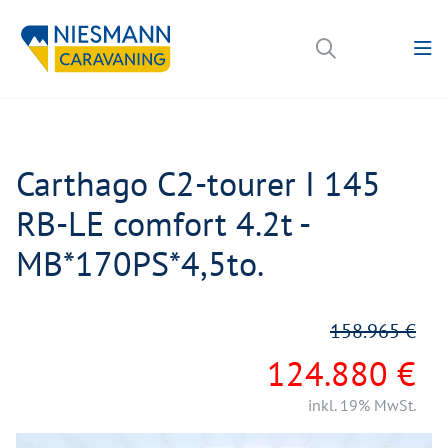
Carthago C2-tourer I 145
RB-LE comfort 4.2t -
MB*170PS*4,5to.
158.965 €
124.880 €
inkl. 19% MwSt.