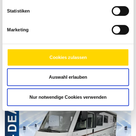
so lange gespeichert, wie sie zur Bearbeitung der Anfrage
benötigt werden. Weitere Informationen entnehmen Sie
Statistiken
bitte unserem
Datenschutzhinweis
.
Marketing
Nachricht senden
Cookies zulassen
Ähnliche Fahrzeuge
Auswahl erlauben
Nur notwendige Cookies verwenden