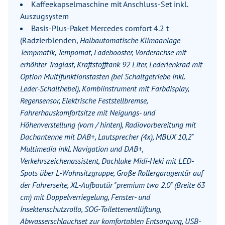
Kaffeekapselmaschine mit Anschluss-Set inkl.
Auszugsystem
Basis-Plus-Paket Mercedes comfort 4.2 t
(Radzierblenden,
Halbautomatische Klimaanlage
Tempmatik, Tempomat, Ladebooster, Vorderachse mit
erhöhter Traglast, Kraftstofftank 92 Liter, Lederlenkrad mit
Option Multifunktionstasten (bei Schaltgetriebe inkl.
Leder-Schalthebel), Kombiinstrument mit Farbdisplay,
Regensensor, Elektrische Feststellbremse,
Fahrerhauskomfortsitze mit Neigungs- und
Höhenverstellung (vorn / hinten), Radiovorbereitung mit
Dachantenne mit DAB+, Lautsprecher (4x), MBUX 10,2"
Multimedia inkl. Navigation und DAB+,
Verkehrszeichenassistent, Dachluke Midi-Heki mit LED-
Spots über L-Wohnsitzgruppe, Große Rollergaragentür auf
der Fahrerseite, XL-Aufbautür "premium two 2.0" (Breite 63
cm) mit Doppelverriegelung, Fenster- und
Insektenschutzrollo, SOG-Toilettenentlüftung,
Abwasserschlauchset zur komfortablen Entsorgung, USB-