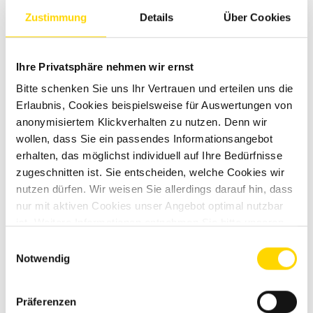
Zustimmung
Details
Über Cookies
Ihre Privatsphäre nehmen wir ernst
Bitte schenken Sie uns Ihr Vertrauen und erteilen uns die
Erlaubnis, Cookies beispielsweise für Auswertungen von
anonymisiertem Klickverhalten zu nutzen. Denn wir
wollen, dass Sie ein passendes Informationsangebot
erhalten, das möglichst individuell auf Ihre Bedürfnisse
zugeschnitten ist. Sie entscheiden, welche Cookies wir
nutzen dürfen. Wir weisen Sie allerdings darauf hin, dass
Sunlight T 68C
nur mit aktiven Cookies unser Angebot optimal nutzbar
ist. Weitere Informationen entnehmen Sie bitte unseren
Neufahrzeug
Datenschutzhinweisen
.
Verfügbar ab: 02.06.2026
Einwilligungsauswahl
82.068 €
Notwendig
70.950 €
Präferenzen
inkl. 19% MwSt.