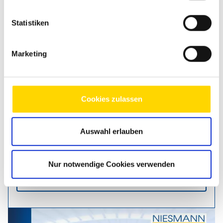
Statistiken
Fahrzeuglänge
741 cm
Fahrzeugbreite
232 cm
Marketing
Fahrzeughöhe
293 cm
Kilowatt
103 kW
Leistung in PS
140 PS
Cookies zulassen
Schlafplätze
2
Betten
Einzelbett
Auswahl erlauben
Techn. zul. Gesamtgewicht
3.500 kg
Nur notwendige Cookies verwenden
Zum Fahrzeug