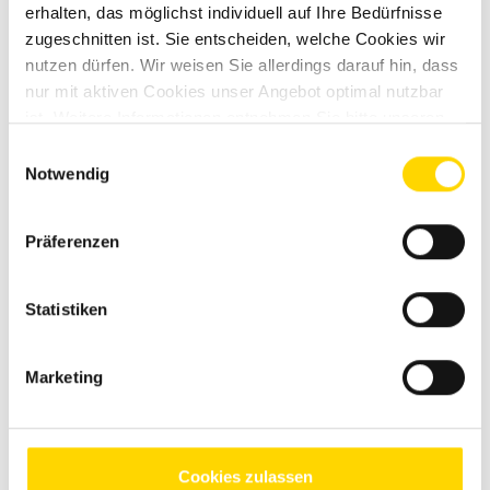
Sunlight Camper Van Cliff 600
erhalten, das möglichst individuell auf Ihre Bedürfnisse
zugeschnitten ist. Sie entscheiden, welche Cookies wir
Neufahrzeug
nutzen dürfen. Wir weisen Sie allerdings darauf hin, dass
Verfügbar ab: Sofort
nur mit aktiven Cookies unser Angebot optimal nutzbar
61.959 €
ist. Weitere Informationen entnehmen Sie bitte unseren
57.350 €
Datenschutzhinweisen
.
Einwilligungsauswahl
Notwendig
inkl. 19% MwSt.
Präferenzen
Fahrzeuglänge
599 cm
Fahrzeugbreite
205 cm
Statistiken
Fahrzeughöhe
258 cm
Kilowatt
103 kW
Marketing
Leistung in PS
140 PS
Schlafplätze
2
Cookies zulassen
Betten
Doppelbett quer