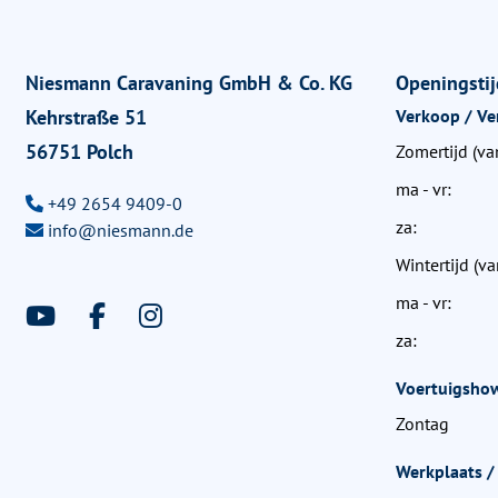
Niesmann Caravaning GmbH & Co. KG
Openingsti
Kehrstraße 51
Verkoop / Ve
56751 Polch
Zomertijd (va
ma - vr:
+49 2654 9409-0
za:
info@niesmann.de
Wintertijd (va
ma - vr:
za:
Voertuigshow
Zontag
Werkplaats / 