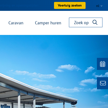
rijving en openingstijden
Voertuig zoeken
nl
Zoek op
Caravan
Camper huren