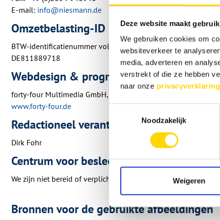
E-mail:
info@niesmann.de
Deze website maakt gebruik
Omzetbelasting-ID
We gebruiken cookies om cont
BTW-identificatienummer volgens § 27 a BTW-wet:
websiteverkeer te analyseren
DE811889718
media, adverteren en analys
Webdesign & programmeren
verstrekt of die ze hebben v
naar onze
privacyverklaring
forty-four Multimedia GmbH, Koblenz
www.forty-four.de
Toestemmingsselectie
Noodzakelijk
Redactioneel verantwoordelijk
Dirk Fohr
Centrum voor beslechting van consumente
We zijn niet bereid of verplicht om deel te nemen aan gesch
Weigeren
Bronnen voor de gebruikte afbeeldingen