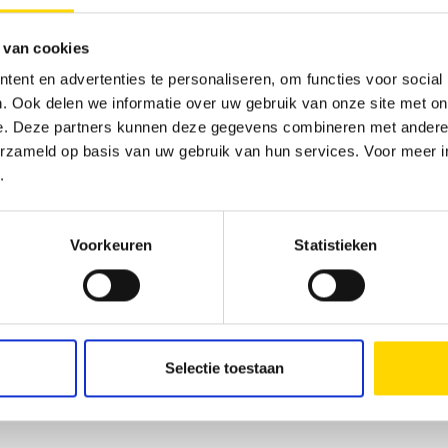
 van cookies
ent en advertenties te personaliseren, om functies voor social
. Ook delen we informatie over uw gebruik van onze site met on
e. Deze partners kunnen deze gegevens combineren met andere i
erzameld op basis van uw gebruik van hun services. Voor meer in
.
Voorkeuren
Statistieken
ngeschillen/universeel arbitragecentrum
illenbeslechtingsprocedures voor een arbitragecommissie voor co
Selectie toestaan