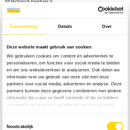
dit technisch haalbaar is.
Informatie, correctie en verwijdering
In het kader van de geldende wettelijke bepalingen hebt u
Toestemming
Details
Over
te allen tijde recht op kosteloze informatie over uw
opgeslagen persoonsgegevens, de herkomst en ontvangers
daarvan en het doel van de gegevensverwerking, en indien
Deze website maakt gebruik van cookies
nodig recht op correctie of verwijdering van deze gegevens.
We gebruiken cookies om content en advertenties te
Hiervoor en voor verdere vragen over persoonsgegevens
personaliseren, om functies voor social media te bieden
kunt u te allen tijde contact met ons opnemen.
en om ons websiteverkeer te analyseren. Ook delen we
Recht op beperking van de verwerking
informatie over uw gebruik van onze site met onze
partners voor social media, adverteren en analyse. Deze
U hebt het recht om te verzoeken om beperking van de
partners kunnen deze gegevens combineren met andere
verwerking van uw persoonsgegevens. Hiervoor kunt u te
informatie die u aan ze heeft verstrekt of die ze hebben
allen tijde contact met ons opnemen. Het recht op beperking
verzameld op basis van uw gebruik van hun services.
van de verwerking geldt in de volgende gevallen:
Voor meer informatie verwijzen wij u naar onze
• Als u de juistheid van uw bij ons opgeslagen
privacyverklaring
.
Toestemmingsselectie
persoonsgegevens betwist, hebben wij doorgaans tijd nodig
Noodzakelijk