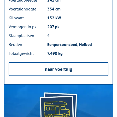
Voertuigbreedte
242 cm
Voertuighoogte
354 cm
Kilowatt
152 kW
Vermogen in pk
207 pk
Slaapplaatsen
4
Bedden
Eenpersoonsbed, Hefbed
Totaalgewicht
7.490 kg
naar voertuig