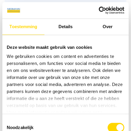
Plattegrond
Toestemming
Details
Over
Dag
Deze website maakt gebruik van cookies
We gebruiken cookies om content en advertenties te
personaliseren, om functies voor social media te bieden
Beschrijving plattegrond
en om ons websiteverkeer te analyseren. Ook delen we
informatie over uw gebruik van onze site met onze
partners voor social media, adverteren en analyse. Deze
partners kunnen deze gegevens combineren met andere
Slaapplaatsen
4
informatie die u aan ze heeft verstrekt of die ze hebben
verzameld op basis van uw gebruik van hun services.
Aantal zitplaatsen met gordels
4
Voor meer informatie verwijzen wij u naar onze
privacyverklaring
.
Toestemmingsselectie
Noodzakelijk
Zitgroep
L-zitgroep