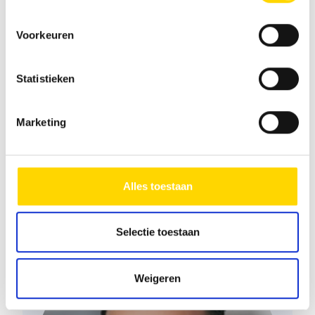
Infrastructuur
Keuken, WC
Voorkeuren
Statistieken
Marketing
Heeft u vragen over de campers
van Concorde? Wij helpen u
Alles toestaan
graag verder!
Selectie toestaan
Weigeren