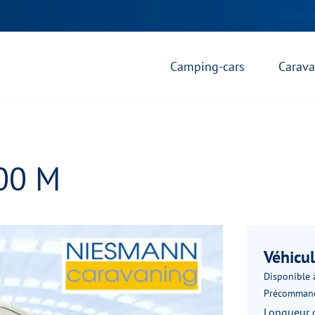
Accès &
Camping-cars
Carav
00 M
Véhicul
Disponible à
Précomman
Longueur 