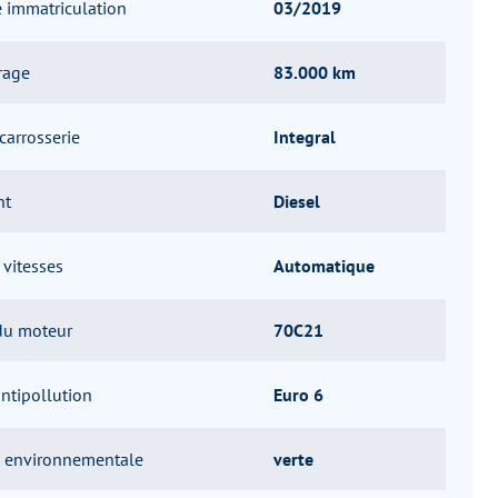
 immatriculation
03/2019
rage
83.000 km
carrosserie
Integral
nt
Diesel
 vitesses
Automatique
 du moteur
70C21
ntipollution
Euro 6
e environnementale
verte