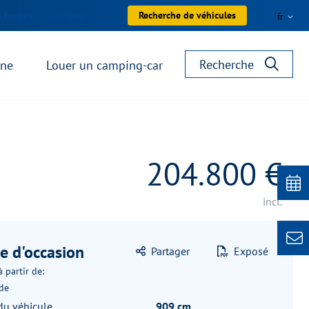
 heures d'ouverture
Recherche de véhicules
fr
Recherche
ane
Louer un camping-car
204.800 €
incl.
e d'occasion
Partager
Exposé
 partir de:
de
du véhicule
909 cm