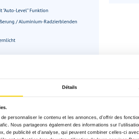
t "Auto-Level" Funktion
rößerung / Aluminium-Radzierblenden
rnlicht
dert mit Lordosenstütze und Sitzheizung
Détails
n- und WC-Tür)
herung "Interstop"
ies.
e personnaliser le contenu et les annonces, d'offrir des fonctio
cher Betätigung
rafic. Nous partageons également des informations sur l'utilisati
, de publicité et d'analyse, qui peuvent combiner celles-ci avec