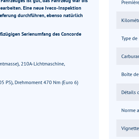
ahrzeuges ist gut, das Fahrzeug war bis
Première
cearbeiten. Eine neue Iveco-Inspektion
ieferung durchführen, ebenso natürlich
Kilomét
roßzügigen Serienumfang des Concorde
Type de 
Carbura
amtmasse), 210A-Lichtmaschine,
Boîte de
(205 PS), Drehmoment 470 Nm (Euro 6)
Détails
Norme a
Vignett