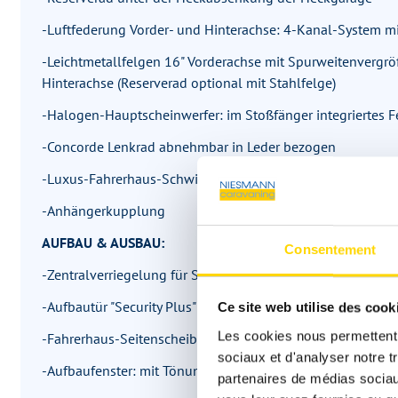
-Luftfederung Vorder- und Hinterachse: 4-Kanal-System mi
-Leichtmetallfelgen 16" Vorderachse mit Spurweitenverg
Hinterachse (Reserverad optional mit Stahlfelge)
-Halogen-Hauptscheinwerfer: im Stoßfänger integriertes Fe
-Concorde Lenkrad abnehmbar in Leder bezogen
-Luxus-Fahrerhaus-Schwingsitze: Leder Perlmutt, luftgefe
-Anhängerkupplung
AUFBAU & AUSBAU:
Consentement
-Zentralverriegelung für Stauraumklappen (ohne Gaskaste
-Aufbautür "Security Plus": mit Funk-Fernbedienung, Türsic
Ce site web utilise des cook
Les cookies nous permettent d
-Fahrerhaus-Seitenscheiben: isolierverglast mit mechanis
sociaux et d'analyser notre t
-Aufbaufenster: mit Tönung privacy black
partenaires de médias sociaux