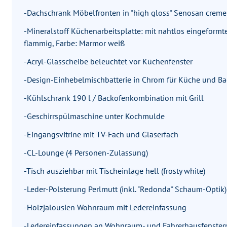
-Dachschrank Möbelfronten in "high gloss" Senosan creme
-Mineralstoff Küchenarbeitsplatte: mit nahtlos eingeform
flammig, Farbe: Marmor weiß
-Acryl-Glasscheibe beleuchtet vor Küchenfenster
-Design-Einhebelmischbatterie in Chrom für Küche und B
-Kühlschrank 190 l / Backofenkombination mit Grill
-Geschirrspülmaschine unter Kochmulde
-Eingangsvitrine mit TV-Fach und Gläserfach
-CL-Lounge (4 Personen-Zulassung)
-Tisch ausziehbar mit Tischeinlage hell (frosty white)
-Leder-Polsterung Perlmutt (inkl. "Redonda" Schaum-Optik)
-Holzjalousien Wohnraum mit Ledereinfassung
-Ledereinfassungen an Wohnraum- und Fahrerhausfenster