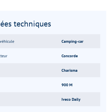
ées techniques
véhicule
Camping-car
cteur
Concorde
Charisma
900 M
Iveco Daily