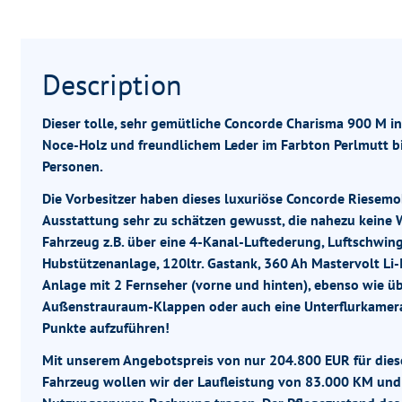
Description
Dieser tolle, sehr gemütliche Concorde Charisma 900 M i
Noce-Holz und freundlichem Leder im Farbton Perlmutt biet
Personen.
Die Vorbesitzer haben dieses luxuriöse Concorde Riesemo
Ausstattung sehr zu schätzen gewusst, die nahezu keine W
Fahrzeug z.B. über eine 4-Kanal-Luftederung, Luftschwings
Hubstützenanlage, 120ltr. Gastank, 360 Ah Mastervolt Li-I
Anlage mit 2 Fernseher (vorne und hinten), ebenso wie üb
Außenstrauraum-Klappen oder auch eine Unterflurkamera 
Punkte aufzuführen!
Mit unserem Angebotspreis von nur 204.800 EUR für dies
Fahrzeug wollen wir der Laufleistung von 83.000 KM un