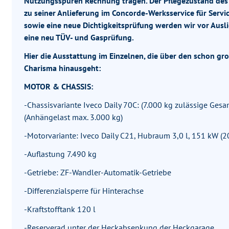
Nutzungsspuren Rechnung tragen. Der Pflegezustand des F
zu seiner Anlieferung im Concorde-Werksservice für Servi
sowie eine neue Dichtigkeitsprüfung werden wir vor Ausl
eine neu TÜV- und Gasprüfung.
Hier die Ausstattung im Einzelnen, die über den schon g
Charisma hinausgeht:
MOTOR & CHASSIS:
-Chassisvariante Iveco Daily 70C: (7.000 kg zulässige Ges
(Anhängelast max. 3.000 kg)
-Motorvariante: Iveco Daily C21, Hubraum 3,0 l, 151 kW 
-Auflastung 7.490 kg
-Getriebe: ZF-Wandler-Automatik-Getriebe
-Differenzialsperre für Hinterachse
-Kraftstofftank 120 l
-Reserverad unter der Heckabsenkung der Heckgarage