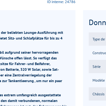
ID interne: 24786
Donn
n der beliebten Lounge-Ausführung mit
et Sitz- und Schlafplätze für bis zu 4
Type de 
bil aufgrund seiner hervorragenden
Constru
ünsche offen lässt. So verfügt das
itze für Fahrer- und Beifahrer,
Série
on Batterie, 320 W Solar, sowie Sat-
er eine Zentralverriegelung der
Modèle
zur Tankentleerung , um nur ein paar
Châssis
es extrem umfangreich ausgestattete
d den damit verbundenen, normalen