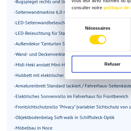
vous leur avez fournies ou qu'
-Bugspiegel rechts und links für Reisebus-Außenspiegel
consulter notre
politique de 
-Seitenwandmarkise 6,0 m, elektrisch
Sélection
-LED-Seitenwandbeleuchtung unterhalb der Markise
Nécessaires
du
-LED-Beleuchtung für Stauräume im Doppelboden
consentement
-Außendekor "Centurion Style"
-Wand- und Deckenverkleidung: mit farblich abgestimmter
Refuser
-Midi-Heki anstatt Mini-Heki (Schlafraum)
-Hubbett mit elektrischer Betätigung und Unterfederung
-Armaturenbrett Standard lackiert / Fahrerhaus-Seitenkäs
-Elektrisches Sonnenrollo im Fahrerhaus für Frontbereich
-Frontsichtschutzrollo "Privacy" (variabler Sichtschutz von
-Objektbodenbelag Soft-walk in Schiffsdeck-Optik
-Möbelbau in Noce