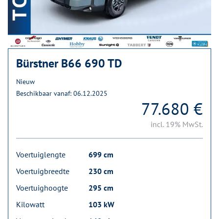
Bürstner B66 690 TD
Nieuw
Beschikbaar vanaf: 06.12.2025
77.680 €
incl. 19% MwSt.
Voertuiglengte
699 cm
Voertuigbreedte
230 cm
Voertuighoogte
295 cm
Kilowatt
103 kW