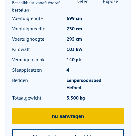
Delen
Exposé
Beschikbaar vanaf: Vooraf
bestellen
Voertuiglengte
699 cm
Voertuigbreedte
230 cm
Voertuighoogte
295 cm
Kilowatt
103 kW
Vermogen in pk
140 pk
Slaapplaatsen
4
Bedden
Eenpersoonsbed
Hefbed
Totaalgewicht
3.500 kg
nu aanvragen