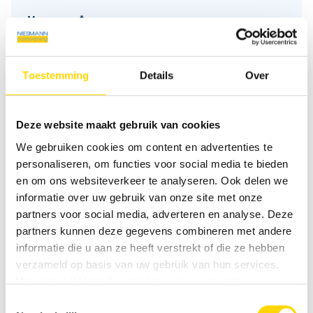
Voornaam
*
Toestemming
Details
Over
Achternaam
*
Deze website maakt gebruik van cookies
We gebruiken cookies om content en advertenties te
E-mail
*
personaliseren, om functies voor social media te bieden
en om ons websiteverkeer te analyseren. Ook delen we
informatie over uw gebruik van onze site met onze
partners voor social media, adverteren en analyse. Deze
Telefoon
partners kunnen deze gegevens combineren met andere
informatie die u aan ze heeft verstrekt of die ze hebben
verzameld op basis van uw gebruik van hun services.
Voor meer informatie verwijzen wij u naar onze
Bericht
*
privacyverklaring
.
Toestemmingsselectie