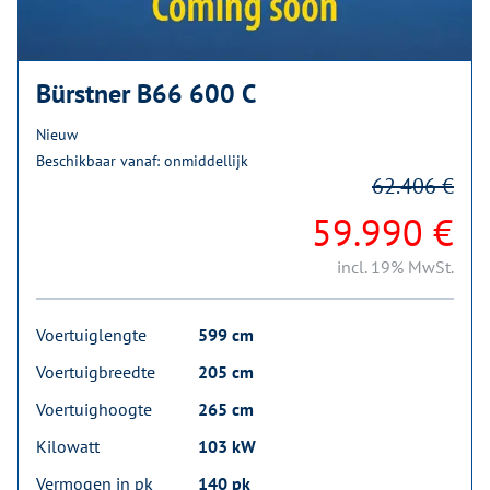
Bürstner B66 600 C
Nieuw
Beschikbaar vanaf: onmiddellijk
62.406 €
59.990 €
incl. 19% MwSt.
Voertuiglengte
599 cm
Voertuigbreedte
205 cm
Voertuighoogte
265 cm
Kilowatt
103 kW
Vermogen in pk
140 pk