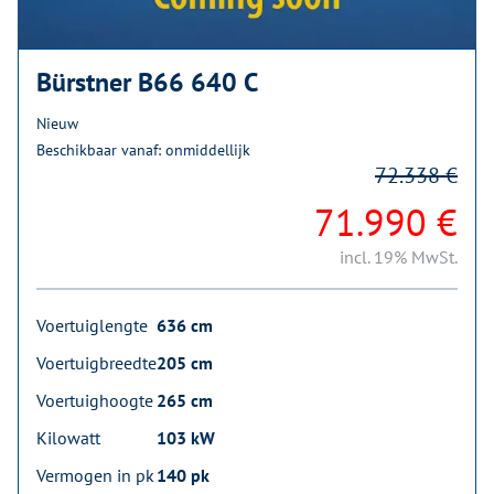
Bürstner B66 640 C
Nieuw
Beschikbaar vanaf: onmiddellijk
72.338 €
71.990 €
incl. 19% MwSt.
Voertuiglengte
636 cm
Voertuigbreedte
205 cm
Voertuighoogte
265 cm
Kilowatt
103 kW
Vermogen in pk
140 pk