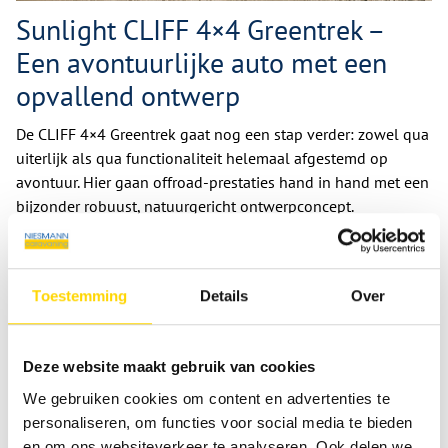
Sunlight CLIFF 4×4 Greentrek –
Een avontuurlijke auto met een
opvallend ontwerp
De CLIFF 4×4 Greentrek gaat nog een stap verder: zowel qua
uiterlijk als qua functionaliteit helemaal afgestemd op
avontuur. Hier gaan offroad-prestaties hand in hand met een
bijzonder robuust, natuurgericht ontwerpconcept.
Opvallende lak in „Yellow Olive“ met exclusieve
Greentrek-stickers voor een onmiskenbare outdoor-look
Toestemming
Details
Over
17-inch banden met een krachtige offroad-uitstraling
en een grotere aanwezigheid
Moderne rijhulpsystemen zoals rijbaanassistent,
Deze website maakt gebruik van cookies
zijwindassistent, vermoeidheidsdetectie en pre-
We gebruiken cookies om content en advertenties te
collision-assistent standaard inbegrepen
personaliseren, om functies voor social media te bieden
en om ons websiteverkeer te analyseren. Ook delen we