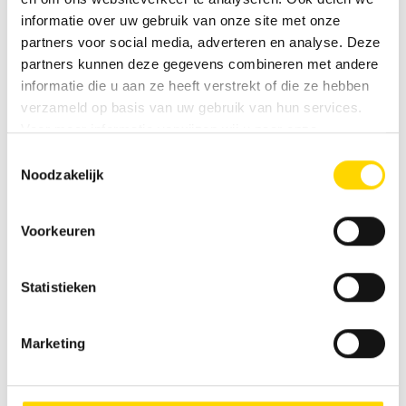
informatie over uw gebruik van onze site met onze
partners voor social media, adverteren en analyse. Deze
partners kunnen deze gegevens combineren met andere
Naar de contactpersoon
informatie die u aan ze heeft verstrekt of die ze hebben
verzameld op basis van uw gebruik van hun services.
Voor meer informatie verwijzen wij u naar onze
privacyverklaring
.
Toestemmingsselectie
FAQ: Veelgestelde vragen over de
Noodzakelijk
CLIFF 4×4-modellen van Sunlight
Voorkeuren
Voor wie zijn de CLIFF 4x4-modellen van Sunlight
Statistieken
geschikt?
Marketing
Welk rijbewijs heb ik nodig voor de CLIFF 4×4 en
de CLIFF 4×4 Greentrek van Sunlight?