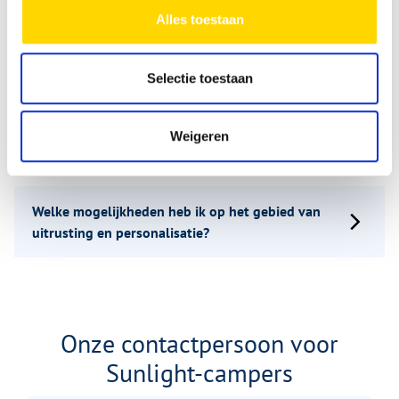
Alles toestaan
Kan ik de CLIFF 4×4 en de CLIFF 4×4 Greentrek bij
Niesmann Caravaning in Polch bekijken en een
Selectie toestaan
proefrit maken?
Weigeren
Hoeveel kost de CLIFF 4×4 van Sunlight?
Welke mogelijkheden heb ik op het gebied van
uitrusting en personalisatie?
Onze contactpersoon voor
Sunlight-campers