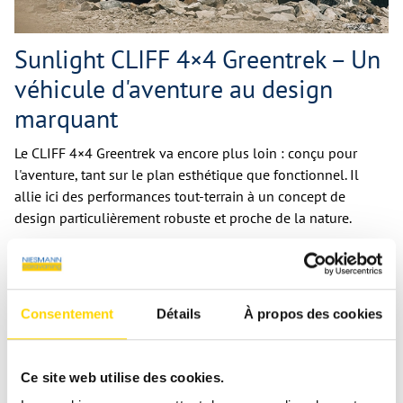
Sunlight CLIFF 4×4 Greentrek – Un
véhicule d'aventure au design
marquant
Le CLIFF 4×4 Greentrek va encore plus loin : conçu pour
l'aventure, tant sur le plan esthétique que fonctionnel. Il
allie ici des performances tout-terrain à un concept de
design particulièrement robuste et proche de la nature.
Une peinture distinctive « Yellow Olive » avec des
autocollants Greentrek exclusifs pour un look outdoor
unique
Consentement
Détails
À propos des cookies
Des pneus de 17 pouces au look tout-terrain imposant
et à la présence renforcée
Ce site web utilise des cookies.
Des systèmes d'aide à la conduite modernes tels que
l'alerte de franchissement de ligne, l'assistance au vent