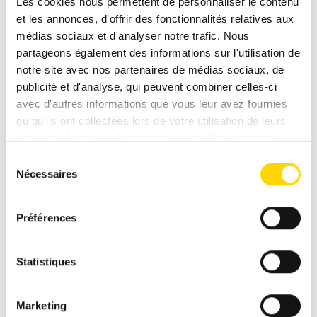
Les cookies nous permettent de personnaliser le contenu
latéral, la détection de fatigue et l'assistance pré-
et les annonces, d'offrir des fonctionnalités relatives aux
collision sont proposés de série
médias sociaux et d'analyser notre trafic. Nous
partageons également des informations sur l'utilisation de
notre site avec nos partenaires de médias sociaux, de
publicité et d'analyse, qui peuvent combiner celles-ci
avec d'autres informations que vous leur avez fournies
Vers la personne à contacter
ou qu'ils ont collectées lors de votre utilisation de leurs
services.Pour plus d'informations, veuillez consulter
notre
politique de confidentialité
.
Sélection
Nécessaires
du
consentement
FAQ : Questions fréquentes sur les
modèles CLIFF 4×4 de Sunlight
Préférences
Statistiques
À qui s'adressent les modèles CLIFF 4x4 de
Sunlight ?
Marketing