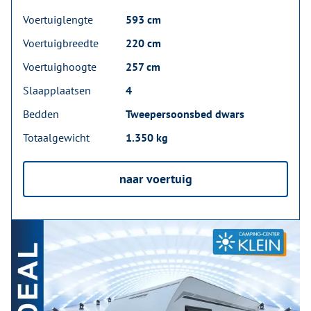
Voertuiglengte
593 cm
Voertuigbreedte
220 cm
Voertuighoogte
257 cm
Slaapplaatsen
4
Bedden
Tweepersoonsbed dwars
Totaalgewicht
1.350 kg
naar voertuig