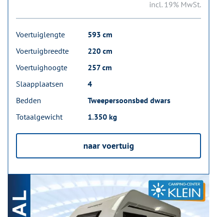
incl. 19% MwSt.
Voertuiglengte
593 cm
Voertuigbreedte
220 cm
Voertuighoogte
257 cm
Slaapplaatsen
4
Bedden
Tweepersoonsbed dwars
Totaalgewicht
1.350 kg
naar voertuig