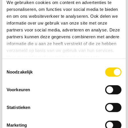
We gebruiken cookies om content en advertenties te
Als u via ons beveiligde contactformulier (SSL-standaard)
personaliseren, om functies voor social media te bieden
contact met ons opneemt, worden uw invoergegevens
en om ons websiteverkeer te analyseren. Ook delen we
samen met de door u opgegeven contactgegevens
informatie over uw gebruik van onze site met onze
opgeslagen in het e‑mailpostvak voor de afhandeling van
partners voor social media, adverteren en analyse. Deze
het verzoek. Deze gegevens worden niet doorgegeven en
worden alleen zo lang bewaard als nodig is voor de
partners kunnen deze gegevens combineren met andere
afhandeling van het verzoek. Voor meer informatie
informatie die u aan ze heeft verstrekt of die ze hebben
verwijzen wij u naar ons
Privacyverklaring
.
verzameld op basis van uw gebruik van hun services.
Voor meer informatie verwijzen wij u naar onze
Bericht verzenden
privacyverklaring
.
Toestemmingsselectie
Noodzakelijk
Voorkeuren
Vergelijkbare voertuigen
Statistieken
Marketing