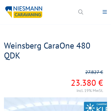
Weinsberg CaraOne 480
QDK
27.827 €
23.380 €
incl. 19% MwSt.