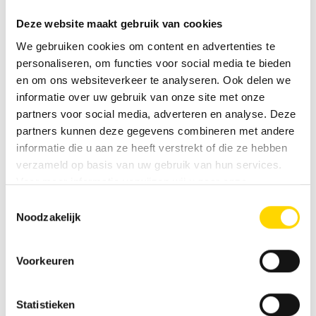
Bericht
*
Deze website maakt gebruik van cookies
We gebruiken cookies om content en advertenties te
personaliseren, om functies voor social media te bieden
en om ons websiteverkeer te analyseren. Ook delen we
informatie over uw gebruik van onze site met onze
partners voor social media, adverteren en analyse. Deze
partners kunnen deze gegevens combineren met andere
informatie die u aan ze heeft verstrekt of die ze hebben
verzameld op basis van uw gebruik van hun services.
Voor meer informatie verwijzen wij u naar onze
privacyverklaring
.
Toestemmingsselectie
Velden met * zijn verplicht!
Noodzakelijk
Als u via ons beveiligde contactformulier (SSL-standaard)
contact met ons opneemt, worden uw invoergegevens
Voorkeuren
samen met de door u opgegeven contactgegevens
opgeslagen in het e‑mailpostvak voor de afhandeling van
het verzoek. Deze gegevens worden niet doorgegeven en
Statistieken
worden alleen zo lang bewaard als nodig is voor de