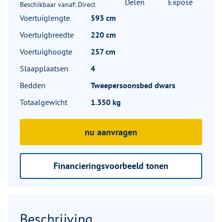
Delen
Exposé
Beschikbaar vanaf: Direct
Voertuiglengte
593 cm
Voertuigbreedte
220 cm
Voertuighoogte
257 cm
Slaapplaatsen
4
Bedden
Tweepersoonsbed dwars
Totaalgewicht
1.350 kg
nu aanvragen
Financieringsvoorbeeld tonen
Beschrijving