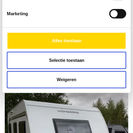
afhandeling van het verzoek. Voor meer informatie
verwijzen wij u naar ons
Privacyverklaring
.
Marketing
Bericht verzenden
Alles toestaan
Selectie toestaan
Vergelijkbare voertuigen
Weigeren