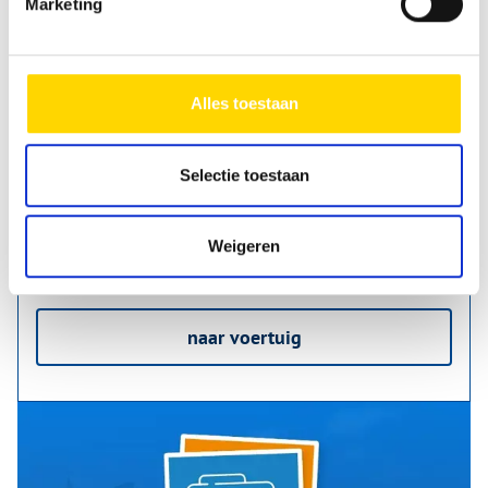
Marketing
31.280 €
incl. 19% MwSt.
Alles toestaan
Voertuigbreedte
232 cm
Voertuighoogte
257 cm
Selectie toestaan
Slaapplaatsen
3
Bedden
Tweepersoonsbed
Weigeren
Totaalgewicht
1.800 kg
naar voertuig