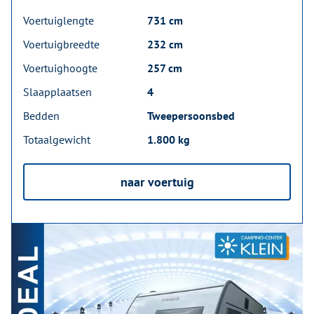
Voertuiglengte
731 cm
Voertuigbreedte
232 cm
Voertuighoogte
257 cm
Slaapplaatsen
4
Bedden
Tweepersoonsbed
Totaalgewicht
1.800 kg
naar voertuig