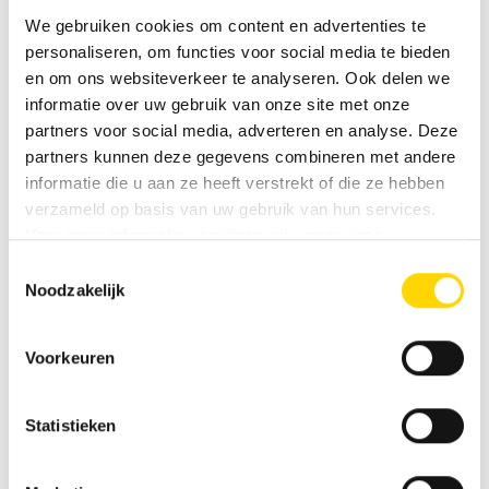
We gebruiken cookies om content en advertenties te
personaliseren, om functies voor social media te bieden
en om ons websiteverkeer te analyseren. Ook delen we
informatie over uw gebruik van onze site met onze
partners voor social media, adverteren en analyse. Deze
partners kunnen deze gegevens combineren met andere
informatie die u aan ze heeft verstrekt of die ze hebben
verzameld op basis van uw gebruik van hun services.
Voor meer informatie verwijzen wij u naar onze
privacyverklaring
.
Toestemmingsselectie
Noodzakelijk
Knaus Südwind 500 PF Black
Voorkeuren
Selection
Nieuw
Statistieken
Beschikbaar vanaf: onmiddellijk
34.047 €