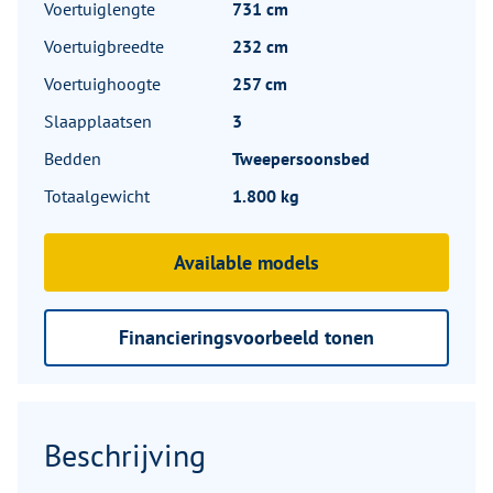
Voertuiglengte
731 cm
Voertuigbreedte
232 cm
Voertuighoogte
257 cm
Slaapplaatsen
3
Bedden
Tweepersoonsbed
Totaalgewicht
1.800 kg
Available models
Financieringsvoorbeeld tonen
Beschrijving