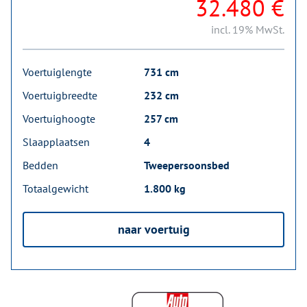
32.480 €
incl. 19% MwSt.
Voertuiglengte
731 cm
Voertuigbreedte
232 cm
Voertuighoogte
257 cm
Slaapplaatsen
4
Bedden
Tweepersoonsbed
Totaalgewicht
1.800 kg
naar voertuig