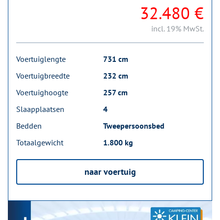
32.480 €
incl. 19% MwSt.
Voertuiglengte
731 cm
Voertuigbreedte
232 cm
Voertuighoogte
257 cm
Slaapplaatsen
4
Bedden
Tweepersoonsbed
Totaalgewicht
1.800 kg
naar voertuig