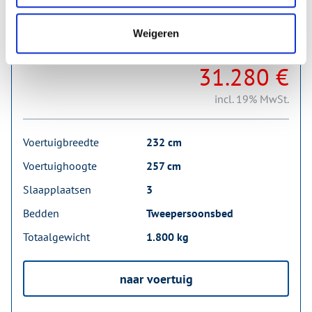
Nieuw
Beschikbaar vanaf: onmiddellijk
Weigeren
34.047 €
31.280 €
incl. 19% MwSt.
Voertuigbreedte
232 cm
Voertuighoogte
257 cm
Slaapplaatsen
3
Bedden
Tweepersoonsbed
Totaalgewicht
1.800 kg
naar voertuig