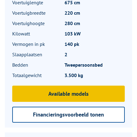
Voertuiglengte
675 cm
Voertuigbreedte
220 cm
Voertuighoogte
280 cm
Kilowatt
103 kW
Vermogen in pk
140 pk
Slaapplaatsen
2
Bedden
Tweepersoonsbed
Totaalgewicht
3.500 kg
Available models
Financieringsvoorbeeld tonen