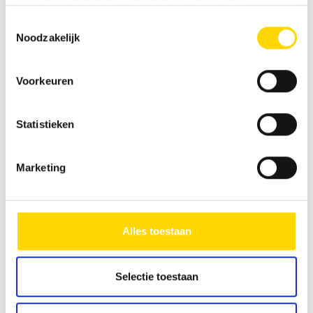
Voor meer informatie verwijzen wij u naar onze
privacyverklaring
.
Plattegrond
Toestemmingsselectie
Noodzakelijk
Dag
Voorkeuren
Statistieken
Marketing
Beschrijving plattegrond
Alles toestaan
Selectie toestaan
Slaapplaatsen
2