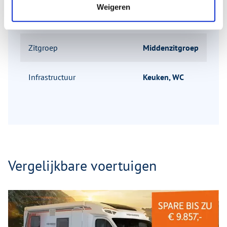
Aantal zitplaatsen met
4
Weigeren
gordels
Zitgroep
Middenzitgroep
Infrastructuur
Keuken, WC
Vergelijkbare voertuigen