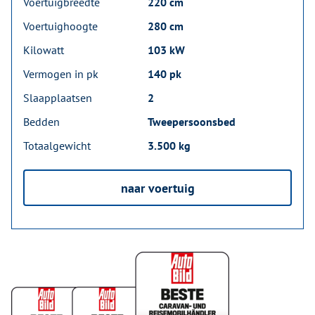
Voertuigbreedte
220 cm
Voertuighoogte
280 cm
Kilowatt
103 kW
Vermogen in pk
140 pk
Slaapplaatsen
2
Bedden
Tweepersoonsbed
Totaalgewicht
3.500 kg
naar voertuig