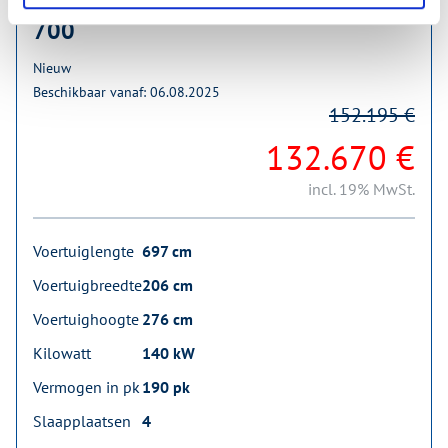
Hymer Camper Van Grand Canyon S
700
Nieuw
Beschikbaar vanaf: 06.08.2025
152.195 €
132.670 €
incl. 19% MwSt.
Voertuiglengte
697 cm
Voertuigbreedte
206 cm
Voertuighoogte
276 cm
Kilowatt
140 kW
Vermogen in pk
190 pk
Slaapplaatsen
4