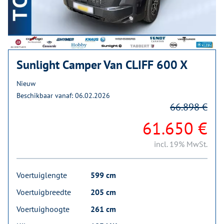
Sunlight Camper Van CLIFF 600 X
Nieuw
Beschikbaar vanaf: 06.02.2026
66.898 €
61.650 €
incl. 19% MwSt.
Voertuiglengte
599 cm
Voertuigbreedte
205 cm
Voertuighoogte
261 cm