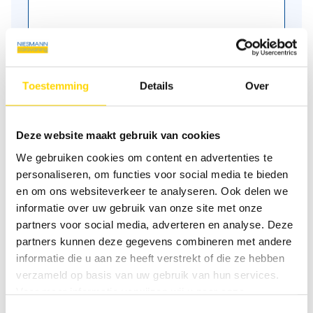
Toestemming
Details
Over
Velden met * zijn verplicht!
Deze website maakt gebruik van cookies
Als u via ons beveiligde contactformulier (SSL-standaard)
We gebruiken cookies om content en advertenties te
contact met ons opneemt, worden uw invoergegevens
personaliseren, om functies voor social media te bieden
samen met de door u opgegeven contactgegevens
en om ons websiteverkeer te analyseren. Ook delen we
opgeslagen in het e‑mailpostvak voor de afhandeling van
het verzoek. Deze gegevens worden niet doorgegeven en
informatie over uw gebruik van onze site met onze
worden alleen zo lang bewaard als nodig is voor de
partners voor social media, adverteren en analyse. Deze
afhandeling van het verzoek. Voor meer informatie
partners kunnen deze gegevens combineren met andere
verwijzen wij u naar ons
Privacyverklaring
.
informatie die u aan ze heeft verstrekt of die ze hebben
verzameld op basis van uw gebruik van hun services.
Bericht verzenden
Voor meer informatie verwijzen wij u naar onze
privacyverklaring
.
Toestemmingsselectie