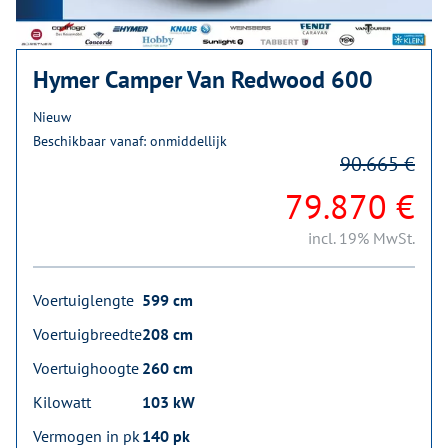
Hymer Camper Van Redwood 600
Nieuw
Beschikbaar vanaf: onmiddellijk
90.665 €
79.870 €
incl. 19% MwSt.
Voertuiglengte
599 cm
Voertuigbreedte
208 cm
Voertuighoogte
260 cm
Kilowatt
103 kW
Vermogen in pk
140 pk