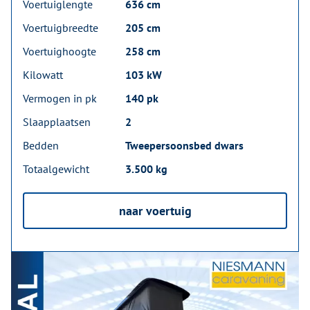
Voertuiglengte
636 cm
Voertuigbreedte
205 cm
Voertuighoogte
258 cm
Kilowatt
103 kW
Vermogen in pk
140 pk
Slaapplaatsen
2
Bedden
Tweepersoonsbed dwars
Totaalgewicht
3.500 kg
naar voertuig