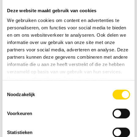
Slaapplaatsen
4
Deze website maakt gebruik van cookies
We gebruiken cookies om content en advertenties te
Aantal zitplaatsen met
4
personaliseren, om functies voor social media te bieden
gordels
en om ons websiteverkeer te analyseren. Ook delen we
informatie over uw gebruik van onze site met onze
Zitgroep
Middenzitgroep
partners voor social media, adverteren en analyse. Deze
partners kunnen deze gegevens combineren met andere
informatie die u aan ze heeft verstrekt of die ze hebben
Infrastructuur
Keuken, WC
verzameld op basis van uw gebruik van hun services.
Voor meer informatie verwijzen wij u naar onze
privacyverklaring
.
Toestemmingsselectie
Noodzakelijk
Voorkeuren
Vergelijkbare voertuigen
Statistieken