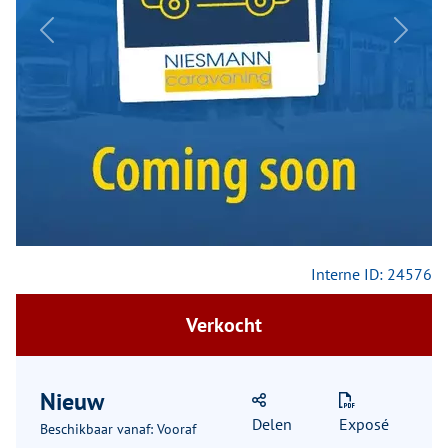
Previous
Next
Interne ID: 24576
Verkocht
Nieuw
Delen
Exposé
Beschikbaar vanaf: Vooraf