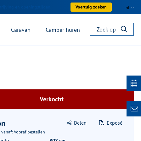
rijving en openingstijden
Voertuig zoeken
nl
Zoek op
Caravan
Camper huren
Verkocht
on
Delen
Exposé
 vanaf: Vooraf bestellen
ngte
808 cm