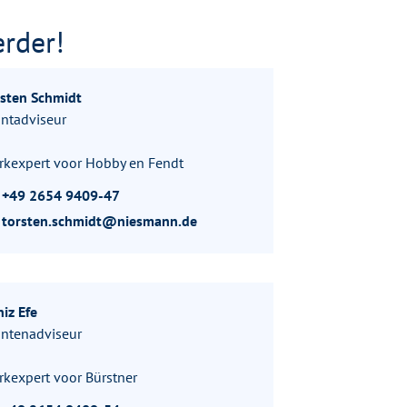
erder!
rsten Schmidt
ntadviseur
rkexpert voor Hobby en Fendt
+49 2654 9409-47
torsten.schmidt@niesmann.de
iz Efe
antenadviseur
kexpert voor Bürstner