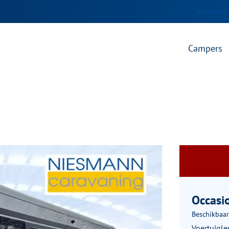
Routebesch
Campers
Occasi
Beschikbaar
Voertuigle