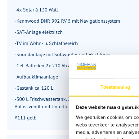
-4x Solar á 130 Watt
-Kennwood DNR 992 RV 5 mit Navigationssystem
-SAT-Anlage elektrisch
-TV im Wohn- u. Schlafbereich
-Soundanlage mit Subwoofer und Hochtöner
-Gel-Batterien 2x 210 Ah Aufbau
-Aufbauklimaanlage
Toestemming
-Gastank ca. 120 L
-300 L Frischwassertank, 200 L Grauwassertank, 200 L Sc
Ablassventil und Unterflurkamera
Deze website maakt gebruik
#111 gelb
We gebruiken cookies om cont
websiteverkeer te analyseren
media, adverteren en analys