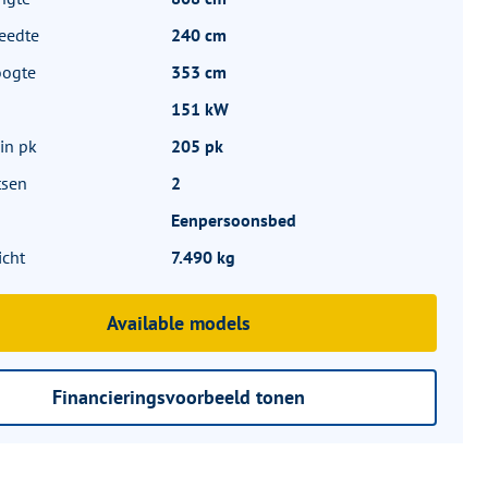
eedte
240 cm
oogte
353 cm
151 kW
in pk
205 pk
tsen
2
Eenpersoonsbed
icht
7.490 kg
Available models
Financieringsvoorbeeld tonen