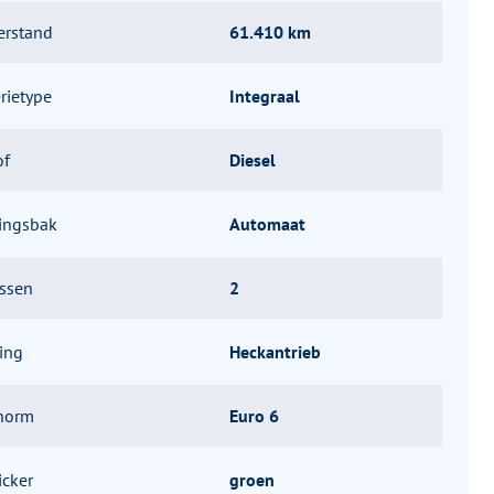
erstand
61.410 km
rietype
Integraal
of
Diesel
lingsbak
Automaat
assen
2
ing
Heckantrieb
norm
Euro 6
icker
groen