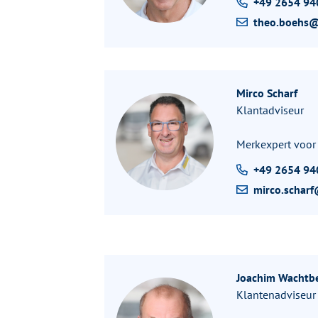
+49 2654 94
theo.boehs
Mirco Scharf
Klantadviseur
Merkexpert voo
+49 2654 94
mirco.schar
Joachim Wachtb
Klantenadviseur