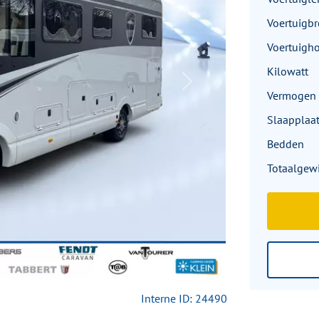
Voertuigbr
Voertuigh
Kilowatt
Next
Vermogen 
Slaapplaa
Bedden
Totaalgew
Interne ID: 24490