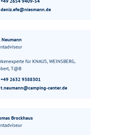
+49 2654 9409-54
deniz.efe@niesmann.de
ll Neumann
ntadviseur
rkenexperte für KNAUS, WEINSBERG,
bbert, T@B
+49 2632 9388301
t.neumann@camping-center.de
omas Brockhaus
ntadviseur