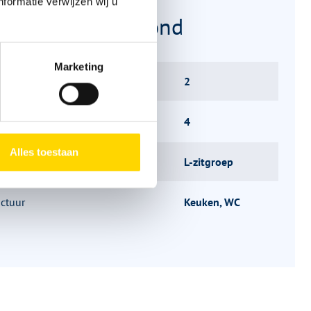
formatie verwijzen wij u
rijving plattegrond
Marketing
aatsen
2
itplaatsen met gordels
4
Alles toestaan
p
L-zitgroep
uctuur
Keuken, WC