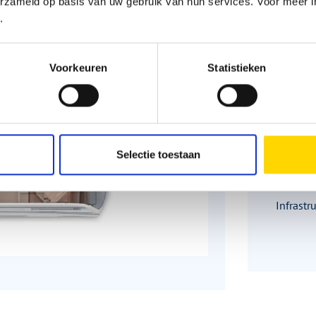
erzameld op basis van uw gebruik van hun services. Voor meer in
Besch
.
Voorkeuren
Statistieken
Slaappl
Aantal z
Selectie toestaan
Zitgroe
Infrastr