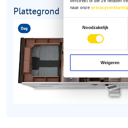
verstrekt of die ze hebben v
Plattegrond
naar onze
privacyverklaring
Toestemmingsselectie
Noodzakelijk
Dag
Weigeren