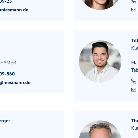
09-25
@niesmann.de
Ti
Kla
r HYMER
Ma
Ta
09-860
f@niesmann.de
erger
Th
Kla