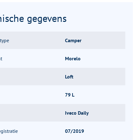
nische gegevens
gtype
Camper
t
Morelo
Loft
79 L
Iveco Daily
gistratie
07/2019