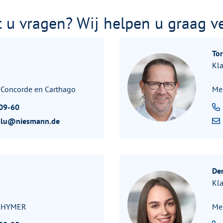
 u vragen? Wij helpen u graag v
To
Kla
 Concorde en Carthago
Me
09-60
oglu@niesmann.de
Den
Kl
r HYMER
Mer