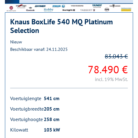
Knaus BoxLife 540 MQ Platinum
Selection
Nieuw
Beschikbaar vanaf: 24.11.2025
83.043 €
78.490 €
incl. 19% MwSt.
Voertuiglengte
541 cm
Voertuigbreedte
205 cm
Voertuighoogte
258 cm
Kilowatt
103 kW