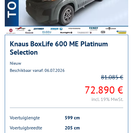
Knaus BoxLife 600 ME Platinum
Selection
Nieuw
Beschikbaar vanaf: 06.07.2026
81.085 €
72.890 €
incl. 19% MwSt.
Voertuiglengte
599 cm
Voertuigbreedte
205 cm