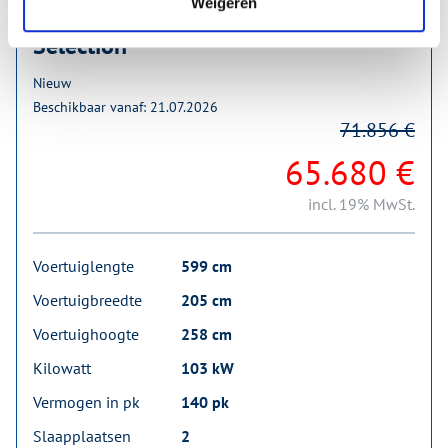
Weigeren
Knaus BoxLife 600 MQ Platinum
Selection
Nieuw
Beschikbaar vanaf: 21.07.2026
71.856 €
65.680 €
incl. 19% MwSt.
Voertuiglengte
599 cm
Voertuigbreedte
205 cm
Voertuighoogte
258 cm
Kilowatt
103 kW
Vermogen in pk
140 pk
Slaapplaatsen
2