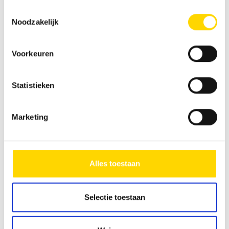
privacyverklaring
.
Toestemmingsselectie
Noodzakelijk
Vergelijkbare voertuigen
Voorkeuren
Statistieken
Marketing
Alles toestaan
Selectie toestaan