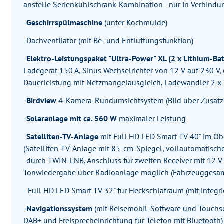
anstelle Serienkühlschrank-Kombination - nur in Verbindun
-
Geschirrspülmaschine
(unter Kochmulde)
-Dachventilator (mit Be- und Entlüftungsfunktion)
-
Elektro-Leistungspaket "Ultra-Power" XL (2 x Lithium-Ba
Ladegerät 150 A, Sinus Wechselrichter von 12 V auf 230 V
Dauerleistung mit Netzmangelausgleich, Ladewandler 2 x 
-
Birdview
4-Kamera-Rundumsichtsystem (Bild über Zusatz
-
Solaranlage mit ca. 560 W
maximaler Leistung
-
Satelliten-TV-Anlage
mit Full HD LED Smart TV 40" im Obe
(Satelliten-TV-Anlage mit 85-cm-Spiegel, vollautomatisch
-durch TWIN-LNB, Anschluss für zweiten Receiver mit 12 
Tonwiedergabe über Radioanlage möglich (Fahrzeuggesam
- Full HD LED Smart TV 32" für Heckschlafraum (mit integr
-
Navigationssystem
(mit Reisemobil-Software und Touchscr
DAB+ und Freisprecheinrichtung für Telefon mit Bluetooth)