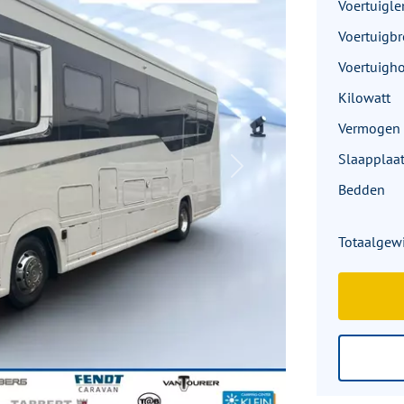
Voertuigle
Voertuigbr
Voertuigh
Kilowatt
Vermogen 
Slaapplaa
Next
Bedden
Totaalgew