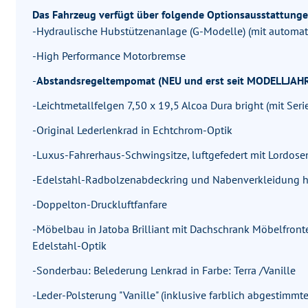
Das Fahrzeug verfügt über folgende Optionsausstattunge
-Hydraulische Hubstützenanlage (G-Modelle) (mit automati
-High Performance Motorbremse
-
Abstandsregeltempomat (NEU und erst seit MODELLJAHR
-Leichtmetallfelgen 7,50 x 19,5 Alcoa Dura bright (mit Ser
-Original Lederlenkrad in Echtchrom-Optik
-Luxus-Fahrerhaus-Schwingsitze, luftgefedert mit Lordose
-Edelstahl-Radbolzenabdeckring und Nabenverkleidung h
-Doppelton-Druckluftfanfare
-Möbelbau in Jatoba Brilliant mit Dachschrank Möbelfronten 
Edelstahl-Optik
-Sonderbau: Belederung Lenkrad in Farbe: Terra /Vanille
-Leder-Polsterung "Vanille" (inklusive farblich abgestimm