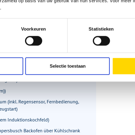
erzameld op basis van uw gebruik van hun services. Voor meer in
.
anille / Terra" bezogen)
Voorkeuren
Statistieken
Garage, anstelle Rampensystem und
anstelle Frontoberschränke)
5 Personen-Zulassung)
Selectie toestaan
m (inkl. Regensensor, Fernbedienung,
eugstart)
m))
aum (inkl. Regensensor, Fernbedienung,
eugstart)
nem Induktionskochfeld)
persbusch Backofen über Kühlschrank