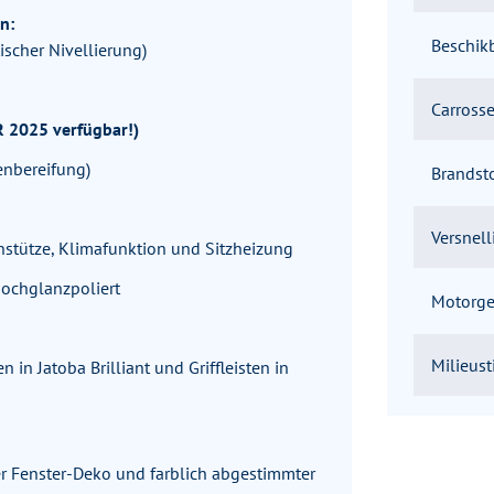
n:
Beschik
scher Nivellierung)
Carrosse
 2025 verfügbar!)
ienbereifung)
Brandst
Versnel
nstütze, Klimafunktion und Sitzheizung
ochglanzpoliert
Motorg
Milieust
in Jatoba Brilliant und Griffleisten in
ter Fenster-Deko und farblich abgestimmter