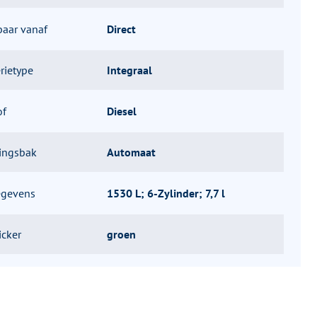
baar vanaf
Direct
rietype
Integraal
of
Diesel
lingsbak
Automaat
egevens
1530 L; 6-Zylinder; 7,7 l
icker
groen