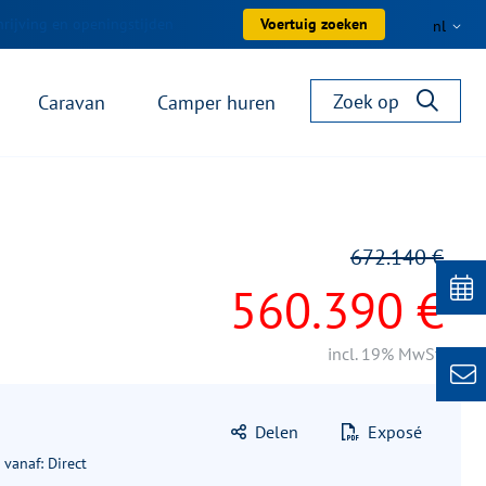
rijving en openingstijden
Voertuig zoeken
nl
Zoek op
Caravan
Camper huren
672.140 €
560.390 €
incl. 19% MwSt.
Delen
Exposé
 vanaf: Direct