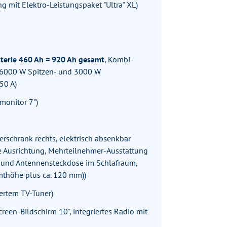
g mit Elektro-Leistungspaket "Ultra" XL)
tterie 460 Ah = 920 Ah gesamt
, Kombi-
, 6000 W Spitzen- und 3000 W
50 A)
monitor 7")
rschrank rechts, elektrisch absenkbar
e Ausrichtung, Mehrteilnehmer-Ausstattung
V und Antennensteckdose im Schlafraum,
thöhe plus ca. 120 mm))
iertem TV-Tuner)
een-Bildschirm 10", integriertes Radio mit