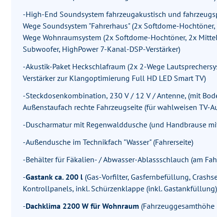
-High-End Soundsystem fahrzeugakustisch und fahrzeugspe
Wege Soundsystem "Fahrerhaus" (2x Softdome-Hochtöner, 2x 
Wege Wohnraumsystem (2x Softdome-Hochtöner, 2x Mitteltö
Subwoofer, HighPower 7-Kanal-DSP-Verstärker)
-Akustik-Paket Heckschlafraum (2x 2-Wege Lautsprechersys
Verstärker zur Klangoptimierung Full HD LED Smart TV)
-Steckdosenkombination, 230 V / 12 V / Antenne, (mit Bod
Außenstaufach rechte Fahrzeugseite (für wahlweisen TV-A
-Duscharmatur mit Regenwalddusche (und Handbrause mi
-Außendusche im Technikfach "Wasser" (Fahrerseite)
-Behälter für Fäkalien- / Abwasser-Ablassschlauch (am Fah
-
Gastank ca. 200 l
(Gas-Vorfilter, Gasfernbefüllung, Crash
Kontrollpanels, inkl. Schürzenklappe (inkl. Gastankfüllung)
-
Dachklima 2200 W für Wohnraum
(Fahrzeuggesamthöhe 