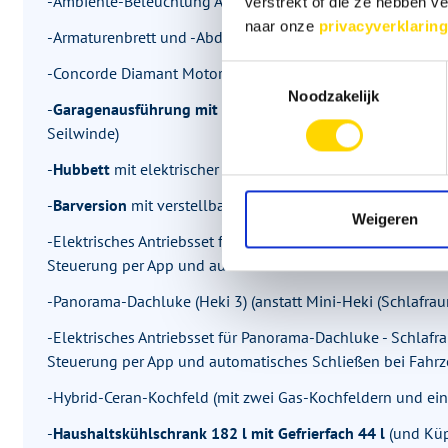
-Ambiente-Beleuchtung Armaturenbrett
verstrekt of die ze hebben v
naar onze
privacyverklaring
-Armaturenbrett und -Abdeckung (mit Kunstleder Bicolor "V
-Concorde Diamant Motorhaube beleuchtet
Toestemmingsselectie
Noodzakelijk
-
Garagenausführung mit Plattform
(für Modelle mit PKW-
Seilwinde)
-
Hubbett
mit elektrischer Betätigung (mit Unterfederung, 
-
Barversion
mit verstellbarem Einzelsitz und CL-Lounge (
Weigeren
-Elektrisches Antriebsset für Panorama-Dachluke - Wohnau
Steuerung per App und automatisches Schließen bei Fahrz
-Panorama-Dachluke (Heki 3) (anstatt Mini-Heki (Schlafrau
-Elektrisches Antriebsset für Panorama-Dachluke - Schlafr
Steuerung per App und automatisches Schließen bei Fahrz
-Hybrid-Ceran-Kochfeld (mit zwei Gas-Kochfeldern und ei
-
Haushaltskühlschrank 182 l mit Gefrierfach 44 l
(und Küp