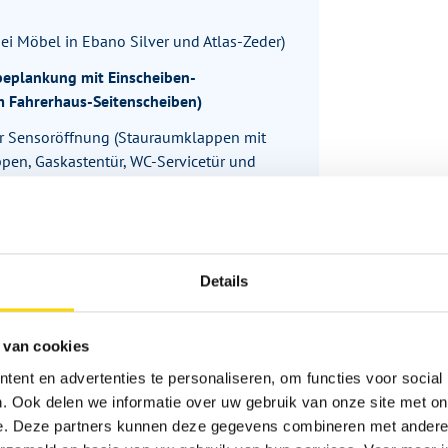
i Möbel in Ebano Silver und Atlas-Zeder)
beplankung mit Einscheiben-
um Fahrerhaus-Seitenscheiben)
er Sensoröffnung (Stauraumklappen mit
pen, Gaskastentür, WC-Servicetür und
nt schaltbar und dimmbar, Schaltfunktion
urenbrett)
Details
 van cookies
r Betätigung)
ent en advertenties te personaliseren, om functies voor social
, ausstellbar, mit Verdunklungsplissee
. Ook delen we informatie over uw gebruik van onze site met on
e. Deze partners kunnen deze gegevens combineren met andere i