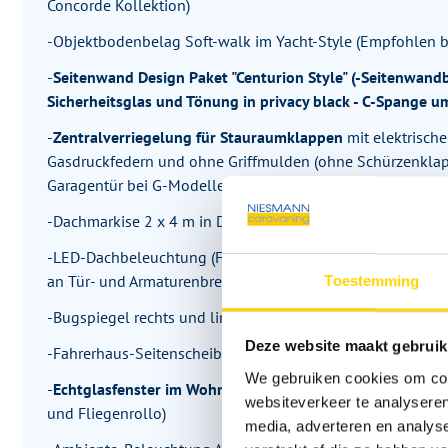
Concorde Kollektion)
-Objektbodenbelag Soft-walk im Yacht-Style (Empfohlen be
-
Seitenwand Design Paket "Centurion Style" (-Seitenwand
Sicherheitsglas und Tönung in privacy black - C-Spange 
-
Zentralverriegelung für Stauraumklappen
mit elektrisch
Gasdruckfedern und ohne Griffmulden (ohne Schürzenklap
Garagentür bei G-Modellen))
-Dachmarkise 2 x 4 m in Dachprofil integriert, elektrisch
-LED-Dachbeleuchtung (Fahrer- und Beifahrerseite: getren
an Tür- und Armaturenbrett, Heck: Schaltfunktion am Armat
Toestemming
-Bugspiegel rechts und links (für Reisebus-Außenspiegel)
Deze website maakt gebruik
-Fahrerhaus-Seitenscheiben isolierverglast (mit elektrische
We gebruiken cookies om cont
-
Echtglasfenster im Wohnraum
(doppelverglast und getönt
websiteverkeer te analyseren
und Fliegenrollo)
media, adverteren en analys