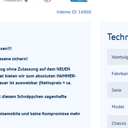
Interne ID: 16860
Tech
sen!!!
Voertui
ssene sichern!
rzeug ohne Zulassung auf dem NEUEN
Fabrikan
at bieten wir zum absoluten HAMMER-
uer ist ausweisbar (Nettopreis = ca.
Serie
it diesem Schnäppchen sagenhafte
Model
-Reisemobile und keine Kompromisse mehr
Chassis