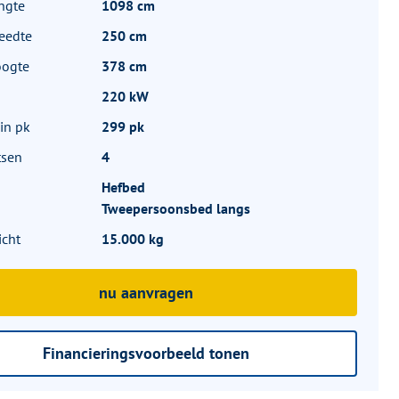
ngte
1098 cm
eedte
250 cm
oogte
378 cm
220 kW
in pk
299 pk
tsen
4
Hefbed
Tweepersoonsbed langs
icht
15.000 kg
nu aanvragen
Financieringsvoorbeeld tonen