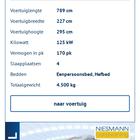
Voertuiglengte
789 cm
Voertuigbreedte
227 cm
Voertuighoogte
295 cm
Kilowatt
125 kW
Vermogen in pk
170 pk
Slaapplaatsen
4
Bedden
Eenpersoonsbed, Hefbed
Totaalgewicht
4.500 kg
naar voertuig