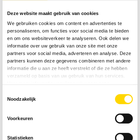
Deze website maakt gebruik van cookies
We gebruiken cookies om content en advertenties te
personaliseren, om functies voor social media te bieden
en om ons websiteverkeer te analyseren. Ook delen we
Voertuig aanvraag
informatie over uw gebruik van onze site met onze
partners voor social media, adverteren en analyse. Deze
Voornaam
*
partners kunnen deze gegevens combineren met andere
informatie die u aan ze heeft verstrekt of die ze hebben
verzameld op basis van uw gebruik van hun services.
Voor meer informatie verwijzen wij u naar onze
Achternaam
*
privacyverklaring
.
Toestemmingsselectie
Noodzakelijk
Voorkeuren
E-mail
*
Statistieken