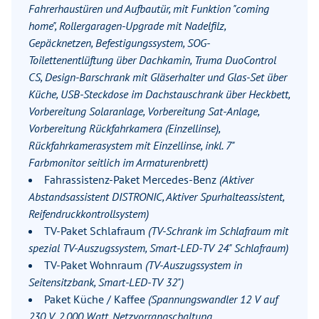
Fahrerhaustüren und Aufbautür, mit Funktion "coming
home", Rollergaragen-Upgrade mit Nadelfilz,
Gepäcknetzen, Befestigungssystem, SOG-
Toilettenentlüftung über Dachkamin, Truma DuoControl
CS, Design-Barschrank mit Gläserhalter und Glas-Set über
Küche, USB-Steckdose im Dachstauschrank über Heckbett,
Vorbereitung Solaranlage, Vorbereitung Sat-Anlage,
Vorbereitung Rückfahrkamera (Einzellinse),
Rückfahrkamerasystem mit Einzellinse, inkl. 7"
Farbmonitor seitlich im Armaturenbrett)
Fahrassistenz-Paket Mercedes-Benz
(Aktiver
Abstandsassistent DISTRONIC, Aktiver Spurhalteassistent,
Reifendruckkontrollsystem)
TV-Paket Schlafraum
(TV-Schrank im Schlafraum mit
spezial TV-Auszugssystem, Smart-LED-TV 24" Schlafraum)
TV-Paket Wohnraum
(TV-Auszugssystem in
Seitensitzbank, Smart-LED-TV 32")
Paket Küche / Kaffee
(Spannungswandler 12 V auf
230 V, 2.000 Watt, Netzvorrangschaltung,