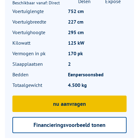
Delen
Exposé
Beschikbaar vanaf: Direct
Voertuiglengte
752 cm
Voertuigbreedte
227 cm
Voertuighoogte
295 cm
Kilowatt
125 kW
Vermogen in pk
170 pk
Slaapplaatsen
2
Bedden
Eenpersoonsbed
Totaalgewicht
4.500 kg
nu aanvragen
Financieringsvoorbeeld tonen