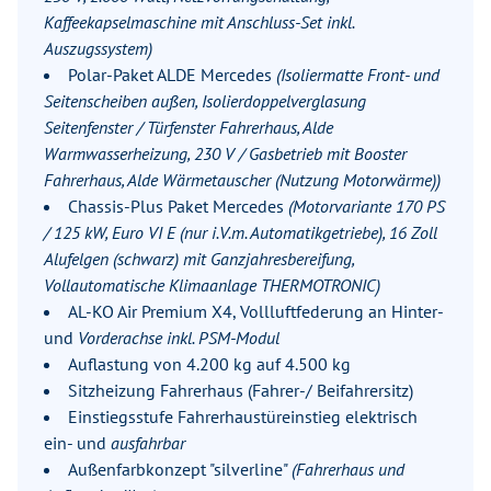
Kaffeekapselmaschine mit Anschluss-Set inkl.
Auszugssystem)
Polar-Paket ALDE Mercedes
(Isoliermatte Front- und
Seitenscheiben außen, Isolierdoppelverglasung
Seitenfenster / Türfenster Fahrerhaus, Alde
Warmwasserheizung, 230 V / Gasbetrieb mit Booster
Fahrerhaus, Alde Wärmetauscher (Nutzung Motorwärme))
Chassis-Plus Paket Mercedes
(Motorvariante 170 PS
/ 125 kW, Euro VI E (nur i.V.m. Automatikgetriebe), 16 Zoll
Alufelgen (schwarz) mit Ganzjahresbereifung,
Vollautomatische Klimaanlage THERMOTRONIC)
AL-KO Air Premium X4, Vollluftfederung an Hinter-
und
Vorderachse inkl. PSM-Modul
Auflastung von 4.200 kg auf 4.500 kg
Sitzheizung Fahrerhaus (Fahrer-/ Beifahrersitz)
Einstiegsstufe Fahrerhaustüreinstieg elektrisch
ein- und
ausfahrbar
Außenfarbkonzept "silverline"
(Fahrerhaus und