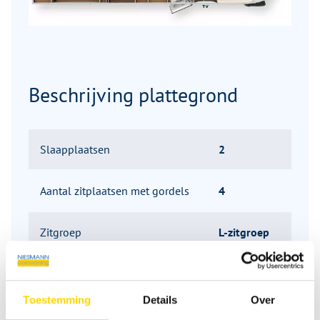
Beschrijving plattegrond
Slaapplaatsen
2
Aantal zitplaatsen met gordels
4
Zitgroep
L-zitgroep
Infrastructuur
Keuken, WC
Toestemming
Details
Over