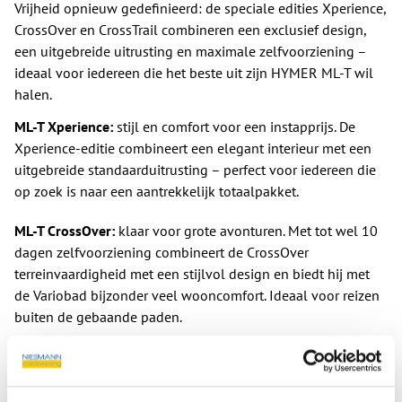
Vrijheid opnieuw gedefinieerd: de speciale edities Xperience,
CrossOver en CrossTrail combineren een exclusief design,
een uitgebreide uitrusting en maximale zelfvoorziening –
ideaal voor iedereen die het beste uit zijn HYMER ML-T wil
halen.
ML-T Xperience:
stijl en comfort voor een instapprijs. De
Xperience-editie combineert een elegant interieur met een
uitgebreide standaarduitrusting – perfect voor iedereen die
op zoek is naar een aantrekkelijk totaalpakket.
ML-T CrossOver:
klaar voor grote avonturen. Met tot wel 10
dagen zelfvoorziening combineert de CrossOver
terreinvaardigheid met een stijlvol design en biedt hij met
de Variobad bijzonder veel wooncomfort. Ideaal voor reizen
buiten de gebaande paden.
ML-T CrossTrail:
comfort en offroad-kracht in één. De ML-T
CrossTrail scoort in modeljaar 2026 met een extra grote
achtergarage voor extra opbergruimte en een krachtig