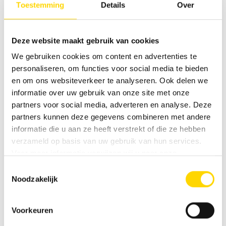
Toestemming
Details
Over
accupakket voor zelfvoorziening. Zo brengt de ML-T
CrossTrail u veilig en soeverein naar de meest afgelegen
bestemmingen, zonder concessies te doen aan rijplezier of
Deze website maakt gebruik van cookies
uitrusting.
We gebruiken cookies om content en advertenties te
personaliseren, om functies voor social media te bieden
en om ons websiteverkeer te analyseren. Ook delen we
informatie over uw gebruik van onze site met onze
partners voor social media, adverteren en analyse. Deze
Naar de contactpersonen
partners kunnen deze gegevens combineren met andere
informatie die u aan ze heeft verstrekt of die ze hebben
verzameld op basis van uw gebruik van hun services.
Voor meer informatie verwijzen wij u naar onze
privacyverklaring
.
FAQ: Veelgestelde vragen over de
Toestemmingsselectie
Noodzakelijk
HYMER ML-T
Voorkeuren
Voor wie is de HYMER ML-T bijzonder geschikt?