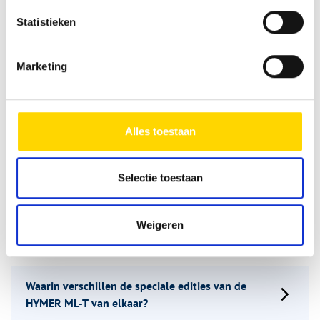
Statistieken
Welk rijbewijs heb ik nodig voor de HYMER ML-T?
Marketing
Kan ik de HYMER ML-T bij Niesmann Caravaning
bekijken en een proefrit maken?
Alles toestaan
Hoeveel kost de HYMER ML-T?
Selectie toestaan
Welke mogelijkheden heb ik op het gebied van
Weigeren
uitrusting en personalisatie?
Waarin verschillen de speciale edities van de
HYMER ML-T van elkaar?