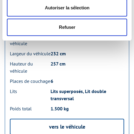
25.690 €
Autoriser la sélection
incl. 19% MwSt.
Refuser
Longueur du
707 cm
véhicule
Largeur du véhicule
232 cm
Hauteur du
257 cm
véhicule
Places de couchage
6
Lits
Lits superposés, Lit double
transversal
Poids total
1.500 kg
vers le véhicule