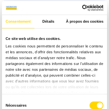
Demande de véhicule
Prénom
*
Consentement
Détails
À propos des cookies
Ce site web utilise des cookies.
Nom
*
Les cookies nous permettent de personnaliser le contenu
et les annonces, d'offrir des fonctionnalités relatives aux
médias sociaux et d'analyser notre trafic. Nous
partageons également des informations sur l'utilisation de
Email
*
notre site avec nos partenaires de médias sociaux, de
publicité et d'analyse, qui peuvent combiner celles-ci
avec d'autres informations que vous leur avez fournies
ou qu'ils ont collectées lors de votre utilisation de leurs
Téléphone
services.Pour plus d'informations, veuillez consulter
notre
politique de confidentialité
.
Sélection
Nécessaires
du