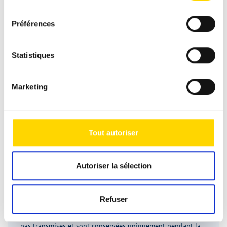
consentement
Message
*
Préférences
Statistiques
Marketing
Tout autoriser
Les champs avec * sont obligatoires !
Autoriser la sélection
Si vous nous contactez via notre formulaire de contact
sécurisé (norme SSL), vos saisies, ainsi que les données de
Refuser
contact que vous avez fournies, seront enregistrées dans la
boîte mail pour traiter la demande. Ces données ne seront
pas transmises et sont conservées uniquement pendant la