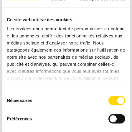
Groupe de sièges
Coin salon face à face
Ce site web utilise des cookies.
Infrastructure
Cuisine, WC
Les cookies nous permettent de personnaliser le contenu
et les annonces, d'offrir des fonctionnalités relatives aux
médias sociaux et d'analyser notre trafic. Nous
partageons également des informations sur l'utilisation de
notre site avec nos partenaires de médias sociaux, de
publicité et d'analyse, qui peuvent combiner celles-ci
avec d'autres informations que vous leur avez fournies
ou qu'ils ont collectées lors de votre utilisation de leurs
Demande de véhicule
services.Pour plus d'informations, veuillez consulter
notre
politique de confidentialité
.
Sélection
Nécessaires
du
Prénom
*
consentement
Préférences
Nom
*